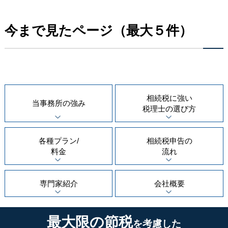
今まで見たページ（最大５件）
相続税に強い
当事務所の
強み
税理士の
選び方
各種プラン/
相続税申告の
料金
流れ
専門家紹介
会社概要
最大限の節税
を考慮した