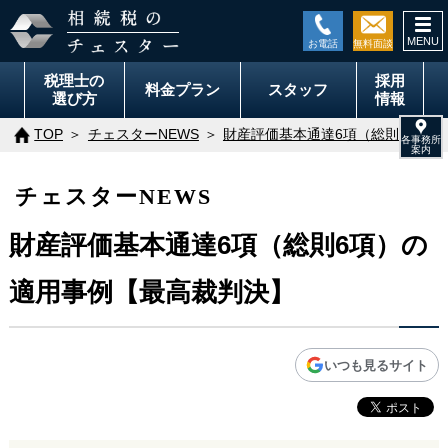
togg
navi
税理士の
採用
料金
プラン
スタッフ
選び方
情報
TOP
チェスターNEWS
財産評価基本通達6項（総則6項）
チェスターNEWS
財産評価基本通達6項（総則6項）の
適用事例【最高裁判決】
いつも見るサイト