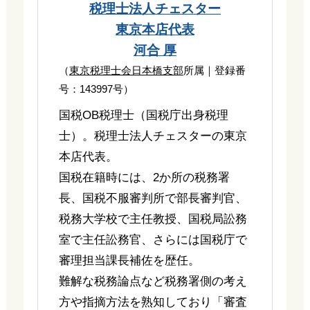
税理士法人チェスター
東京本店代表
河合 厚
（
東京税理士会日本橋支部
所属｜登録番
号：143997号）
国税OB税理士（国税庁出身税理
士）。税理士法人チェスターの東京
本店代表。
国税在籍時には、2か所の税務署
長、国税不服審判所で部長審判官、
税務大学校で主任教授、国税局訟務
室で主任訟務官、さらには国税庁で
審理担当課長補佐を歴任。
難解な税務論点など税務署側の考え
方や指摘方法を熟知しており「審査