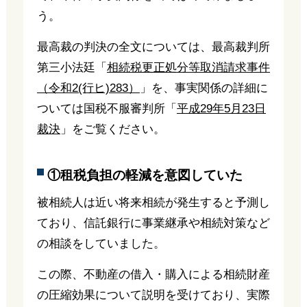
う。
最高裁の判決の全文については、最高裁判所
第三小法廷「
相続税更正処分等取消請求事件
（令和2(行ヒ)283）
」を、事実関係の詳細に
ついては国税不服審判所「
平成29年5月23日
裁決
」をご覧ください。
①租税負担の軽減を意図していた
被相続人は近い将来相続が発生すると予測し
ており、信託銀行に事業継承や相続対策など
の相談をしていました。
この際、不動産の借入・購入による相続財産
の圧縮効果について説明を受けており、実際