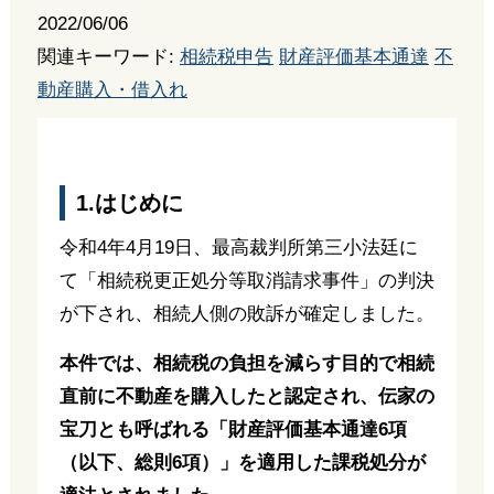
2022/06/06
関連キーワード:
相続税申告
財産評価基本通達
不
動産購入・借入れ
1.はじめに
令和4年4月19日、最高裁判所第三小法廷に
て「相続税更正処分等取消請求事件」の判決
が下され、相続人側の敗訴が確定しました。
本件では、相続税の負担を減らす目的で相続
直前に不動産を購入したと認定され、伝家の
宝刀とも呼ばれる「財産評価基本通達6項
（以下、総則6項）」を適用した課税処分が