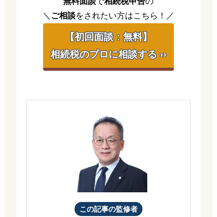
無料面談
で
相続税申告
の
＼
ご相談
をされたい方はこちら！／
【初回面談：無料】
相続税のプロに相談する ››
この記事の監修者