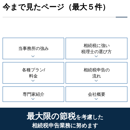
今まで見たページ（最大５件）
相続税に強い
当事務所の
強み
税理士の
選び方
各種プラン/
相続税申告の
料金
流れ
専門家紹介
会社概要
最大限の節税
を考慮した
相続税申告業務に努めます