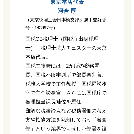
東京本店代表
河合 厚
（
東京税理士会日本橋支部
所属｜登録番
号：143997号）
国税OB税理士（国税庁出身税理
士）。税理士法人チェスターの東京
本店代表。
国税在籍時には、2か所の税務署
長、国税不服審判所で部長審判官、
税務大学校で主任教授、国税局訟務
室で主任訟務官、さらには国税庁で
審理担当課長補佐を歴任。
難解な税務論点など税務署側の考え
方や指摘方法を熟知しており「審査
部」という業界でも珍しい部署を設