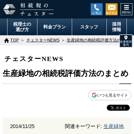
togg
navi
税理士の
採用
料金
プラン
スタッフ
選び方
情報
TOP
チェスターNEWS
生産緑地の相続税評価方法のまとめ
チェスターNEWS
生産緑地の相続税評価方法のまとめ
いつも見るサイト
2014/11/25
関連キーワード:
生産緑地