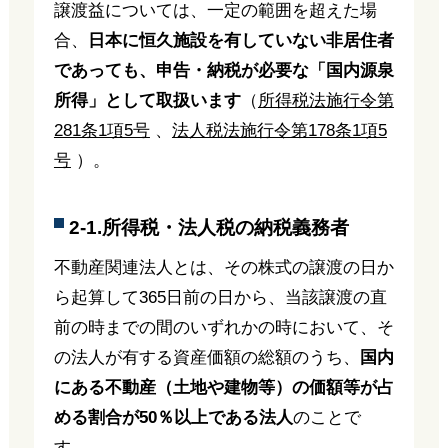
譲渡益については、一定の範囲を超えた場
合、
日本に恒久施設を有していない非居住者
であっても、申告・納税が必要な「国内源泉
所得」として取扱います
（
所得税法施行令第
281条1項5号
、
法人税法施行令第178条1項5
号
）。
2-1.所得税・法人税の納税義務者
不動産関連法人とは、その株式の譲渡の日か
ら起算して365日前の日から、当該譲渡の直
前の時までの間のいずれかの時において、そ
の法人が有する資産価額の総額のうち、
国内
にある不動産（土地や建物等）の価額等が占
める割合が50％以上である法人
のことで
す。