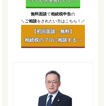
サービスを見にいく ››
無料面談
で
相続税申告
の
＼
ご相談
をされたい方はこちら！／
【初回面談：無料】
相続税のプロに相談する ››