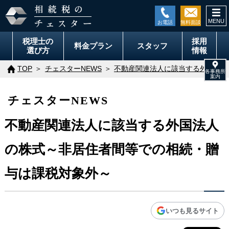
togg
navi
税理士の
採用
料金
プラン
スタッフ
選び方
情報
TOP
チェスターNEWS
不動産関連法人に該当する外国法人
チェスターNEWS
不動産関連法人に該当する外国法人
の株式～非居住者間等での相続・贈
与は課税対象外～
いつも見るサイト