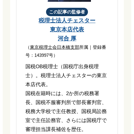
この記事の監修者
税理士法人チェスター
東京本店代表
河合 厚
（
東京税理士会日本橋支部
所属｜登録番
号：143997号）
国税OB税理士（国税庁出身税理
士）。税理士法人チェスターの東京
本店代表。
国税在籍時には、2か所の税務署
長、国税不服審判所で部長審判官、
税務大学校で主任教授、国税局訟務
室で主任訟務官、さらには国税庁で
審理担当課長補佐を歴任。