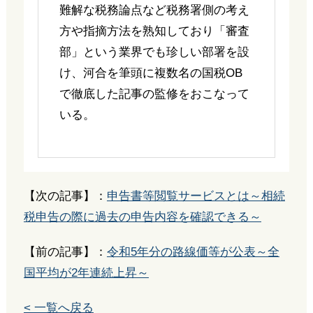
難解な税務論点など税務署側の考え
方や指摘方法を熟知しており「審査
部」という業界でも珍しい部署を設
け、河合を筆頭に複数名の国税OB
で徹底した記事の監修をおこなって
いる。
【次の記事】：
申告書等閲覧サービスとは～相続
税申告の際に過去の申告内容を確認できる～
【前の記事】：
令和5年分の路線価等が公表～全
国平均が2年連続上昇～
< 一覧へ戻る