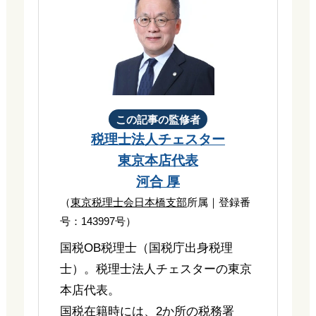
この記事の監修者
税理士法人チェスター
東京本店代表
河合 厚
（
東京税理士会日本橋支部
所属｜登録番
号：143997号）
国税OB税理士（国税庁出身税理
士）。税理士法人チェスターの東京
本店代表。
国税在籍時には、2か所の税務署