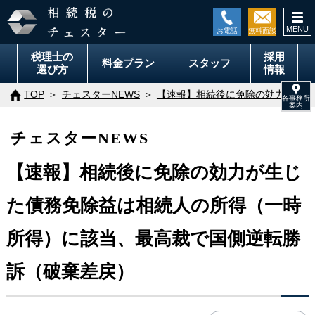
togg
navi
税理士の
採用
料金
プラン
スタッフ
選び方
情報
TOP
チェスターNEWS
【速報】相続後に免除の効力が生じ
チェスターNEWS
【速報】相続後に免除の効力が生じ
た債務免除益は相続人の所得（一時
所得）に該当、最高裁で国側逆転勝
訴（破棄差戻）