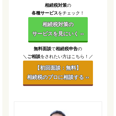
相続税対策
の
各種サービス
をチェック！
相続税対策の
サービスを見にいく ››
無料面談
で
相続税申告
の
＼
ご相談
をされたい方はこちら！／
【初回面談：無料】
相続税のプロに相談する ››