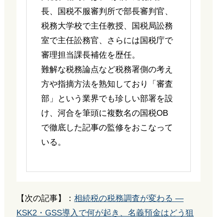
長、国税不服審判所で部長審判官、
税務大学校で主任教授、国税局訟務
室で主任訟務官、さらには国税庁で
審理担当課長補佐を歴任。
難解な税務論点など税務署側の考え
方や指摘方法を熟知しており「審査
部」という業界でも珍しい部署を設
け、河合を筆頭に複数名の国税OB
で徹底した記事の監修をおこなって
いる。
【次の記事】：
相続税の税務調査が変わる ―
KSK2・GSS導入で何が起き、名義預金はどう狙