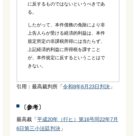
に反するものではないというべきであ
る。
したがって、本件債務の免除により非
上告人らが受ける経済的利益は、本件
規定所定の非課税所得には当たらず、
上記経済的利益に所得税を課すこと
が、本件規定に反するということはで
きない。
引用：最高裁判所「
令和8年6月23日判決
」
〔参考〕
最高裁「
平成20年（行ヒ）第16号同22年7月
6日第三小法廷判決
」