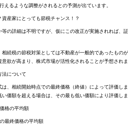
価が行えるような調整がされるとの予測が出ています。
？資産家にとっても節税チャンス！？
か等の詳細は不明ですが、仮にこの改正が実施されれば、
。
、相続税の節税対策としては不動産が一般的であったもの
資意欲が高まり、株式市場が活性化されることが予想され
方法について
式は、相続開始時点での最終価格（終値）によって評価し
低い価額を超える場合は、その最も低い価額により評価し
終価格の平均額
日の最終価格の平均額