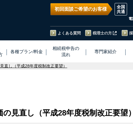
初回面談ご希望のお客様
電
よくある質問
税理士の方
採
い
相続税
申告
の
各種プラン
/
料金
専門家
紹介
方
流れ
見直し（平成28年度税制改正要望）
価の見直し（平成28年度税制改正要望