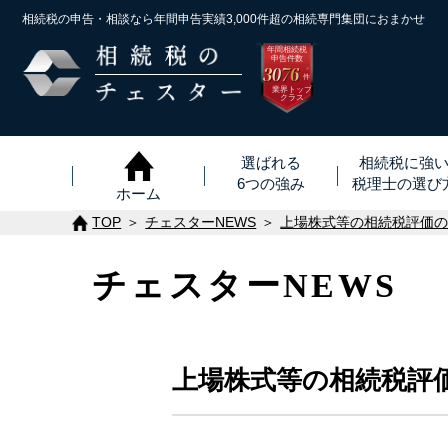
相続税の申告・相談なら年間申告実績3,000件超の
相続専門集団におまかせ
年間相続税
申告件数
3076
※
件
業界トップ
クラス
選ばれる
相続税に強
6つの強み
税理士
の
選び
ホーム
TOP
チェスターNEWS
上場株式等の相続税評価の
チェスターNEWS
上場株式等の相続税評