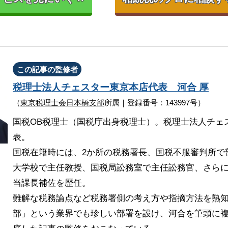
この記事の監修者
税理士法人チェスター
東京本店代表
河合 厚
（
東京税理士会日本橋支部
所属｜登録番号：143997号）
国税OB税理士（国税庁出身税理士）。税理士法人チェ
表。
国税在籍時には、2か所の税務署長、国税不服審判所で
大学校で主任教授、国税局訟務室で主任訟務官、さら
当課長補佐を歴任。
難解な税務論点など税務署側の考え方や指摘方法を熟
部」という業界でも珍しい部署を設け、河合を筆頭に複