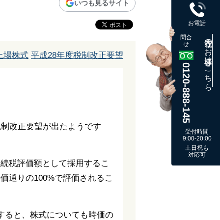
いつも見るサイト
お電話
問合
既存のお客様はこちら
せ
上場株式
平成28年度税制改正要望
0120-888-145
税制改正要望が出たようです
受付時間
9:00-20:00
土日祝も
対応可
相続税評価額として採用するこ
通りの100%で評価されるこ
すると、株式についても時価の