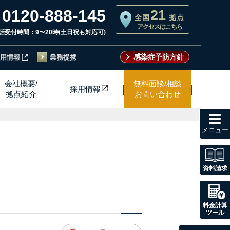
0120-888-145
21
全国
拠点
アクセスはこちら
話受付時間：9〜20時(土日祝も対応可)
感染症予防方針
用情報
業務提携
会社概要/
無料面談/相談
採用情
報
拠点紹介
お問い合わせ
toggl
navig
資料請求
）
料金計算
ツール