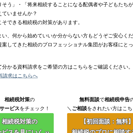
りそう」・「将来相続することになる配偶者や子どもたち
えていませんか？
こそできる相続税の対策があります。
まい、何から始めていいか分からない方もどうぞご安心く
提案してきた相続のプロフェッショナル集団がお客様にと
て分かる資料請求をご希望の方はこちらをご確認ください
料請求はこちらへ
相続税対策
の
無料面談
で
相続税申告
サービス
をチェック！
＼
ご相談
をされたい方はこち
相続税対策の
【初回面談：無料
ビスを見にいく ››
相続税のプロに相談する 