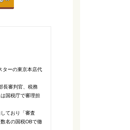
スターの東京本店代
部長審判官、税務
には国税庁で審理担
知しており「審査
数名の国税OBで徹