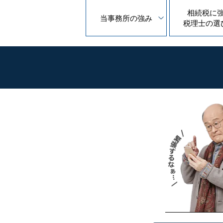
相続税に
当事務所の
強み
税理士の
選