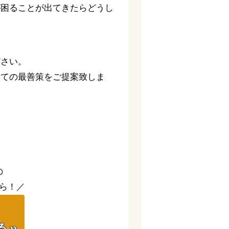
が困ることが出てきたらどうし
ださい。
っての最善策をご提案致しま
。
の
ら！／
】
››