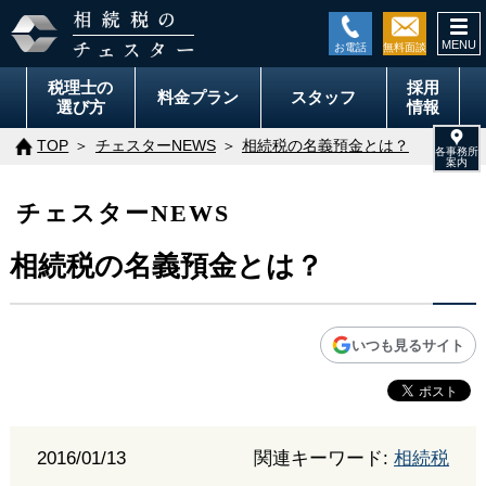
togg
navi
税理士の
採用
料金
プラン
スタッフ
選び方
情報
TOP
チェスターNEWS
相続税の名義預金とは？
チェスターNEWS
相続税の名義預金とは？
いつも見るサイト
2016/01/13
関連キーワード:
相続税