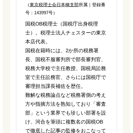
（
東京税理士会日本橋支部
所属｜登録番
号：143997号）
国税OB税理士（国税庁出身税理
士）。税理士法人チェスターの東京
本店代表。
国税在籍時には、2か所の税務署
長、国税不服審判所で部長審判官、
税務大学校で主任教授、国税局訟務
室で主任訟務官、さらには国税庁で
審理担当課長補佐を歴任。
難解な税務論点など税務署側の考え
方や指摘方法を熟知しており「審査
部」という業界でも珍しい部署を設
け、河合を筆頭に複数名の国税OB
で徹底した記事の監修をおこなって