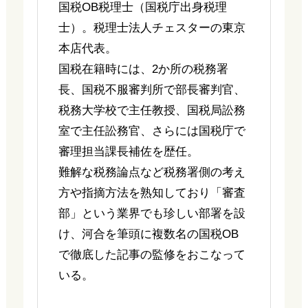
国税OB税理士（国税庁出身税理
士）。税理士法人チェスターの東京
本店代表。
国税在籍時には、2か所の税務署
長、国税不服審判所で部長審判官、
税務大学校で主任教授、国税局訟務
室で主任訟務官、さらには国税庁で
審理担当課長補佐を歴任。
難解な税務論点など税務署側の考え
方や指摘方法を熟知しており「審査
部」という業界でも珍しい部署を設
け、河合を筆頭に複数名の国税OB
で徹底した記事の監修をおこなって
いる。