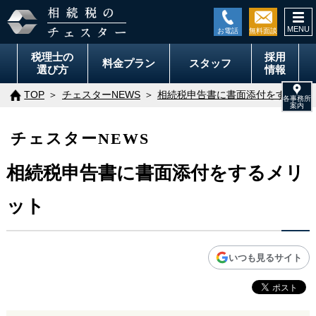
togg
navi
税理士の
採用
料金
プラン
スタッフ
選び方
情報
TOP
チェスターNEWS
相続税申告書に書面添付をするメリ
チェスターNEWS
相続税申告書に書面添付をするメリ
ット
いつも見るサイト