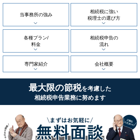
相続税に強い
当事務所の
強み
税理士の
選び方
各種プラン/
相続税申告の
料金
流れ
専門家紹介
会社概要
最大限の節税
を考慮した
相続税申告業務に努めます