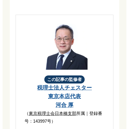
この記事の監修者
税理士法人チェスター
東京本店代表
河合 厚
（
東京税理士会日本橋支部
所属｜登録番
号：143997号）