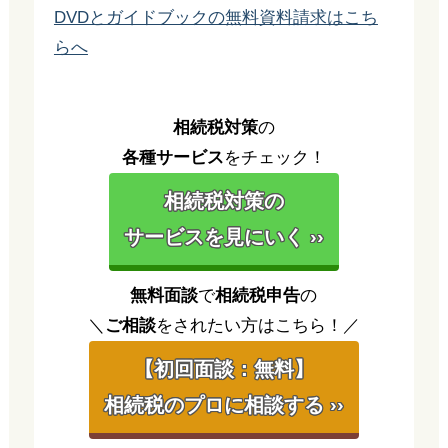
DVDとガイドブックの無料資料請求はこち
らへ
相続税対策
の
各種サービス
をチェック！
相続税対策の
サービスを見にいく ››
無料面談
で
相続税申告
の
＼
ご相談
をされたい方はこちら！／
【初回面談：無料】
相続税のプロに相談する ››