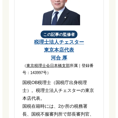
この記事の監修者
税理士法人チェスター
東京本店代表
河合 厚
（
東京税理士会日本橋支部
所属｜登録番
号：143997号）
国税OB税理士（国税庁出身税理
士）。税理士法人チェスターの東京
本店代表。
国税在籍時には、2か所の税務署
長、国税不服審判所で部長審判官、