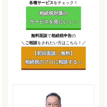
各種サービス
をチェック！
相続税対策の
サービスを見にいく ››
無料面談
で
相続税申告
の
＼
ご相談
をされたい方はこちら！／
【初回面談：無料】
相続税のプロに相談する ››