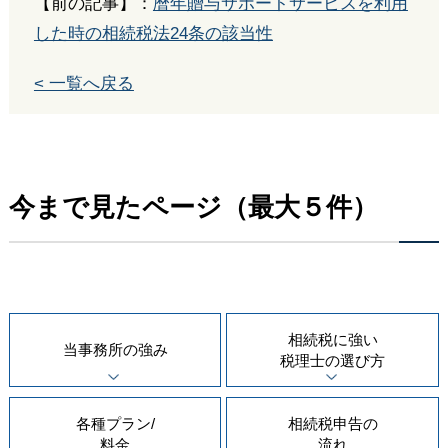
【前の記事】：
暦年贈与サポートサービスを利用
した時の相続税法24条の該当性
< 一覧へ戻る
今まで見たページ（最大５件）
相続税に強い
当事務所の
強み
税理士の
選び方
各種プラン/
相続税申告の
料金
流れ