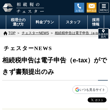
togg
navi
税理士の
採用
料金
プラン
スタッフ
選び方
情報
TOP
チェスターNEWS
相続税申告は電子申告（e-tax）
チェスターNEWS
相続税申告は電子申告（e-tax）がで
きず書類提出のみ
いつも見るサイト