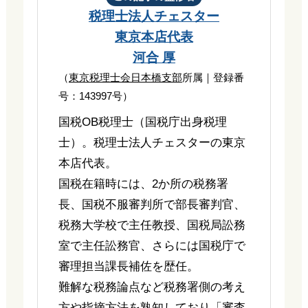
税理士法人チェスター
東京本店代表
河合 厚
（
東京税理士会日本橋支部
所属｜登録番
号：143997号）
国税OB税理士（国税庁出身税理
士）。税理士法人チェスターの東京
本店代表。
国税在籍時には、2か所の税務署
長、国税不服審判所で部長審判官、
税務大学校で主任教授、国税局訟務
室で主任訟務官、さらには国税庁で
審理担当課長補佐を歴任。
難解な税務論点など税務署側の考え
方や指摘方法を熟知しており「審査