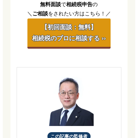
無料面談
で
相続税申告
の
＼
ご相談
をされたい方はこちら！／
【初回面談：無料】
相続税のプロに相談する ››
この記事の監修者