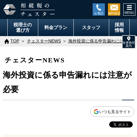
togg
navi
税理士の
採用
料金
プラン
スタッフ
選び方
情報
TOP
チェスターNEWS
海外投資に係る申告漏れには注意が
チェスターNEWS
海外投資に係る申告漏れには注意が
必要
いつも見るサイト