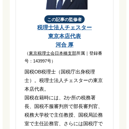
この記事の監修者
税理士法人チェスター
東京本店代表
河合 厚
（
東京税理士会日本橋支部
所属｜登録番
号：143997号）
国税OB税理士（国税庁出身税理
士）。税理士法人チェスターの東京
本店代表。
国税在籍時には、2か所の税務署
長、国税不服審判所で部長審判官、
税務大学校で主任教授、国税局訟務
室で主任訟務官、さらには国税庁で