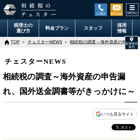
togg
navi
税理士の
採用
料金
プラン
スタッフ
選び方
情報
TOP
チェスターNEWS
相続税の調査～海外資産の申告漏れ
チェスターNEWS
相続税の調査～海外資産の申告漏
れ、国外送金調書等がきっかけに～
いつも見るサイト