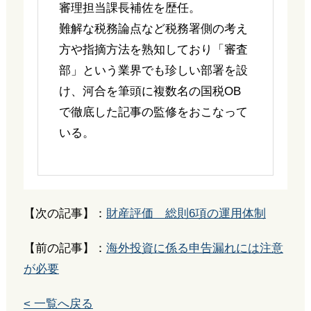
審理担当課長補佐を歴任。
難解な税務論点など税務署側の考え
方や指摘方法を熟知しており「審査
部」という業界でも珍しい部署を設
け、河合を筆頭に複数名の国税OB
で徹底した記事の監修をおこなって
いる。
【次の記事】：
財産評価 総則6項の運用体制
【前の記事】：
海外投資に係る申告漏れには注意
が必要
< 一覧へ戻る