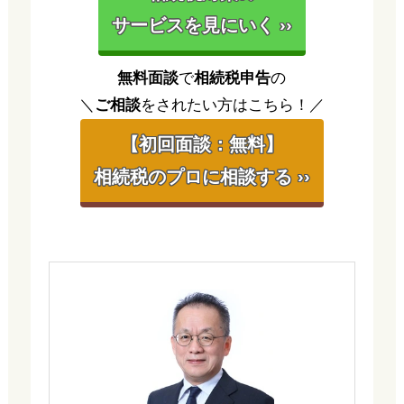
サービスを見にいく ››
無料面談
で
相続税申告
の
＼
ご相談
をされたい方はこちら！／
【初回面談：無料】
相続税のプロに相談する ››