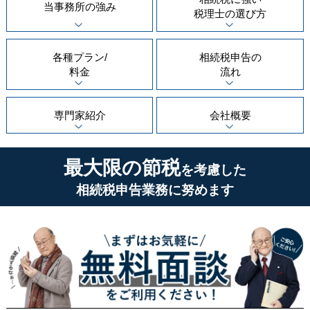
当事務所の
強み
税理士の
選び方
各種プラン/
相続税申告の
料金
流れ
専門家紹介
会社概要
最大限の節税
を考慮した
相続税申告業務に努めます