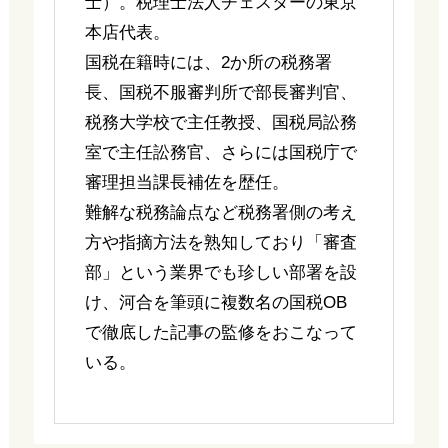
士）。税理士法人チェスターの東京
本店代表。
国税在籍時には、2か所の税務署
長、国税不服審判所で部長審判官、
税務大学校で主任教授、国税局訟務
室で主任訟務官、さらには国税庁で
審理担当課長補佐を歴任。
難解な税務論点など税務署側の考え
方や指摘方法を熟知しており「審査
部」という業界でも珍しい部署を設
け、河合を筆頭に複数名の国税OB
で徹底した記事の監修をおこなって
いる。