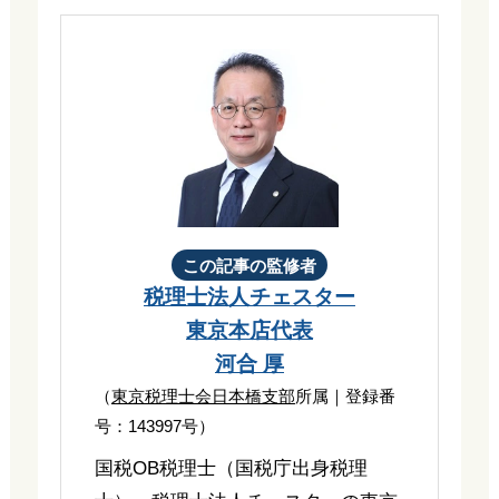
この記事の監修者
税理士法人チェスター
東京本店代表
河合 厚
（
東京税理士会日本橋支部
所属｜登録番
号：143997号）
国税OB税理士（国税庁出身税理