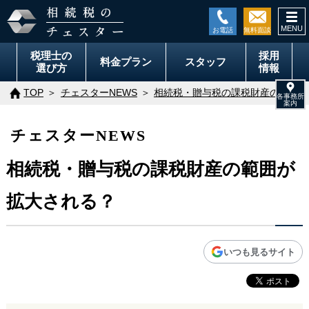
togg
navi
税理士の
採用
料金
プラン
スタッフ
選び方
情報
TOP
チェスターNEWS
相続税・贈与税の課税財産の範囲が
チェスターNEWS
相続税・贈与税の課税財産の範囲が
拡大される？
いつも見るサイト