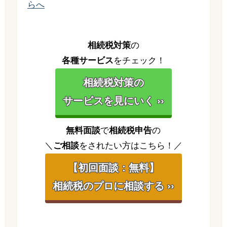
らへ
相続税対策
の
各種サービス
をチェック！
相続税対策の
サービスを見にいく ››
無料面談
で
相続税申告
の
＼
ご相談
をされたい方はこちら！／
【初回面談：無料】
相続税のプロに相談する ››