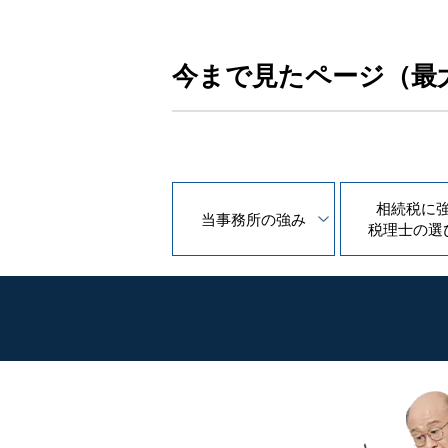
今まで見たページ（最
相続税に
当事務所の
強み
税理士の
選