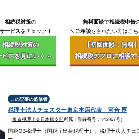
相続税対策
の
無料面談
で
相続税申告
サービス
をチェック！
＼
ご相談
をされたい方はこち
相続税対策の
【初回面談：無料
ビスを見にいく ››
相続税のプロに相談する 
この記事の監修者
税理士法人チェスター
東京本店代表
河合 厚
（
東京税理士会日本橋支部
所属｜登録番号：143997号）
国税OB税理士（国税庁出身税理士）。税理士法人チェ