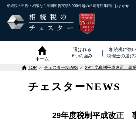
相続税の申告・相談なら年間申告実績3,000件超の
相続専門集団におまかせ
年間相続税
申告件数
3076
※
件
業界トップ
クラス
選ばれる
相続税に強
6つの強み
税理士
の
選び
ホーム
TOP
チェスターNEWS
29年度税制平成改正 事
チェスターNEWS
29年度税制平成改正