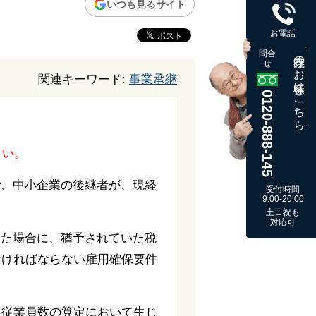
いつも見るサイト
お電話
問合
既存のお客様はこちら
せ
関連キーワード:
事業承継
0120-888-145
さい。
で、中小企業の後継者が、現経
受付時間
9:00-20:00
土日祝も
対応可
った場合に、猶予されていた税
なければならない雇用確保要件
き従業員数の算定において生じ