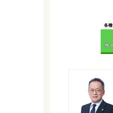
各種
サー