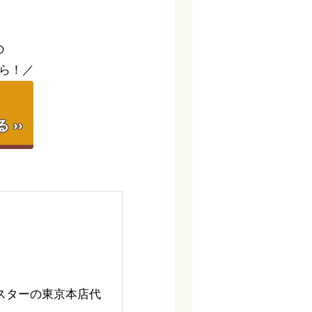
の
ら！／
】
››
スターの東京本店代