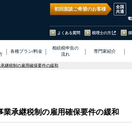
初回面談ご希望のお客様
電
よくある質問
税理士の方
採
い
相続税
申告
の
各種プラン
/
料金
専門家
紹介
方
流れ
業承継税制の雇用確保要件の緩和
 事業承継税制の雇用確保要件の緩和