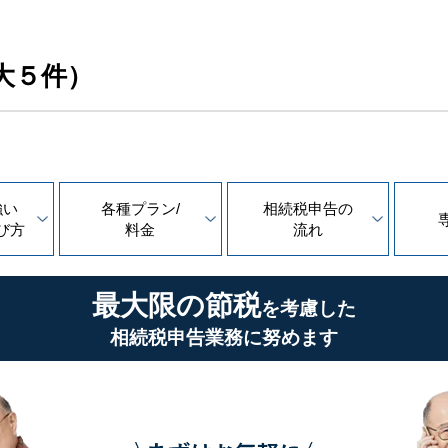
大５件）
強い
各種プラン/
相続税申告の
び方
料金
流れ
最大限の節税
を考慮した
相続税申告業務に努めます