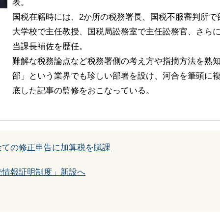
表。
国税在籍時には、2か所の税務署長、国税不服審判所で
大学校で主任教授、国税局訟務室で主任訟務官、さら
当課長補佐を歴任。
難解な税務論点など税務署側の考え方や指摘方法を熟
部」という業界でも珍しい部署を設け、河合を筆頭に複
底した記事の監修をおこなっている。
全ての修正申告に加算税を賦課
続情報証明制度」新設へ