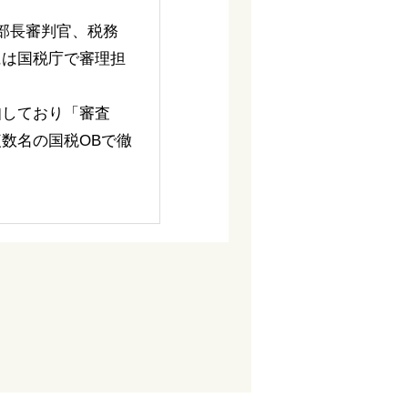
部長審判官、税務
には国税庁で審理担
知しており「審査
数名の国税OBで徹