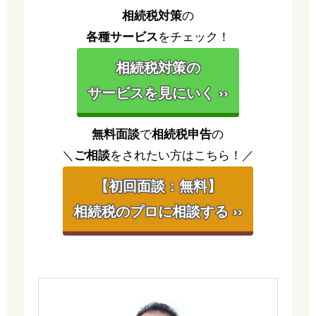
相続税対策
の
各種サービス
をチェック！
相続税対策の
サービスを見にいく ››
無料面談
で
相続税申告
の
＼
ご相談
をされたい方はこちら！／
【初回面談：無料】
相続税のプロに相談する ››