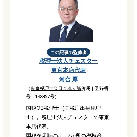
この記事の監修者
税理士法人チェスター
東京本店代表
河合 厚
（
東京税理士会日本橋支部
所属｜登録番
号：143997号）
国税OB税理士（国税庁出身税理
士）。税理士法人チェスターの東京
本店代表。
国税在籍時には、2か所の税務署