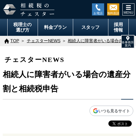
togg
navi
税理士の
採用
料金
プラン
スタッフ
選び方
情報
TOP
チェスターNEWS
相続人に障害者がいる場合の遺産分
チェスターNEWS
相続人に障害者がいる場合の遺産分
割と相続税申告
いつも見るサイト