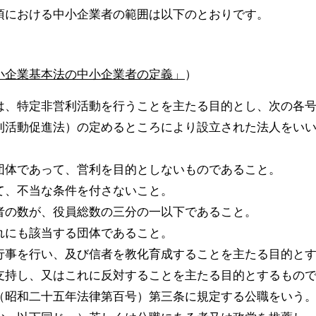
項における中小企業者の範囲は以下のとおりです。
小企業基本法の中小企業者の定義」
）
は、特定非営利活動を行うことを主たる目的とし、次の各
利活動促進法）の定めるところにより設立された法人をい
団体であって、営利を目的としないものであること。
て、不当な条件を付さないこと。
者の数が、役員総数の三分の一以下であること。
れにも該当する団体であること。
行事を行い、及び信者を教化育成することを主たる目的と
支持し、又はこれに反対することを主たる目的とするもの
（昭和二十五年法律第百号）第三条に規定する公職をいう