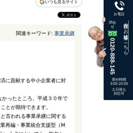
いつも見るサイト
お電話
問合
既存のお客様はこちら
せ
関連キーワード:
事業承継
0120-888-145
受付時間
経済に貢献する中小企業者に対
9:00-20:00
土日祝も
対応可
なかったところ、平成３０年で
ることが期待できます。
型と言われる事業承継に関する
業再編・事業統合支援型（Ⅿ