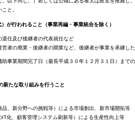
む。以下同じ。）若しくは公職にある者又は政党を推薦し
いこと。
代）が行われること（事業再編・事業統合を除く）
の退任及び後継者の代表就任など
経営者の廃業・後継者の開業など、後継者が事業を承継し
補助事業期間完了日（最長平成３０年１２月３１日）まで
の新たな取り組みを行うこと
商品、新分野への挑戦等）による市場創出、新市場開拓等
のIT化、顧客管理システム刷新等）による生産性向上等