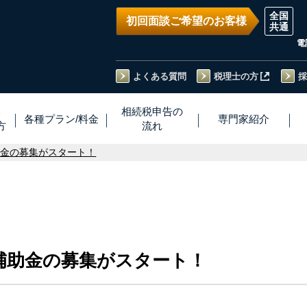
初回面談ご希望のお客様
電
よくある質問
税理士の方
採
い
相続税
申告
の
各種プラン
/
料金
専門家
紹介
方
流れ
助金の募集がスタート！
補助金の募集がスタート！