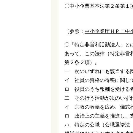
〇中小企業基本法第２条第１
（参照：
中小企業庁ＨＰ「中
〇「特定非営利活動法人」と
あって、この法律（特定非営
第２条２項）。
一 次のいずれにも該当する
イ 社員の資格の得喪に関し
ロ 役員のうち報酬を受ける
二 その行う活動が次のいず
イ 宗教の教義を広め、儀式
ロ 政治上の主義を推進し、
ハ 特定の公職（公職選挙法