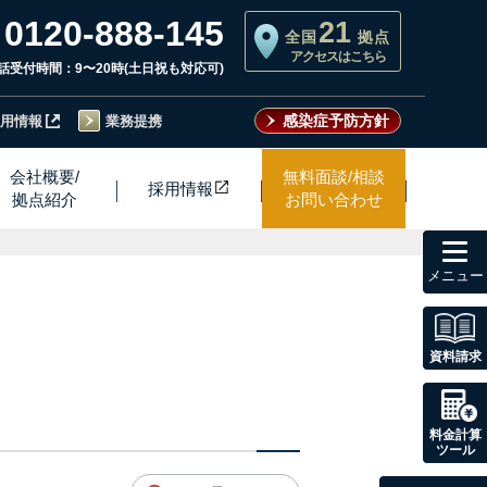
0120-888-145
21
全国
拠点
アクセスはこちら
話受付時間：9〜20時(土日祝も対応可)
感染症予防方針
用情報
業務提携
会社概要/
無料面談/相談
採用情
報
拠点紹介
お問い合わせ
toggl
navig
資料請求
料金計算
ツール