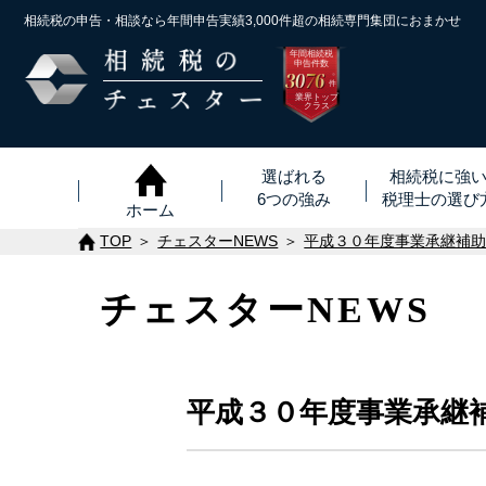
相続税の申告・相談なら年間申告実績3,000件超の
相続専門集団におまかせ
年間相続税
申告件数
3076
※
件
業界トップ
クラス
選ばれる
相続税に強
6つの強み
税理士
の
選び
ホーム
TOP
チェスターNEWS
平成３０年度事業承継補
チェスターNEWS
平成３０年度事業承継