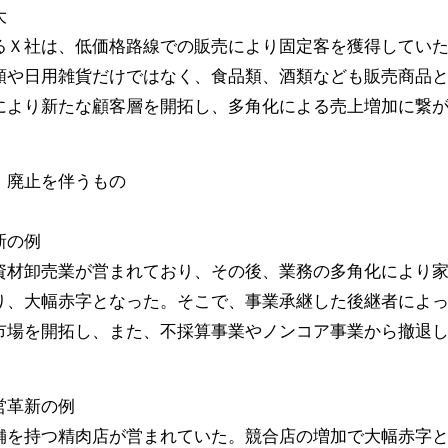
大
るＸ社は、低価格路線での販売により固定客を獲得してい
類や日用雑貨だけではなく、食品類、酒類なども販売商品
により新たな顧客層を開拓し、多角化による売上増加に繋
・廃止を伴うもの
新の例
資材卸売業が営まれており、その後、業務の多角化により
り、大幅赤字となった。そこで、事業承継した後継者によっ
市場を開拓し、また、不採算事業やノンコア事業から撤退
営革新の例
舗を持つ精肉店が営まれていた。競合店の増加で大幅赤字