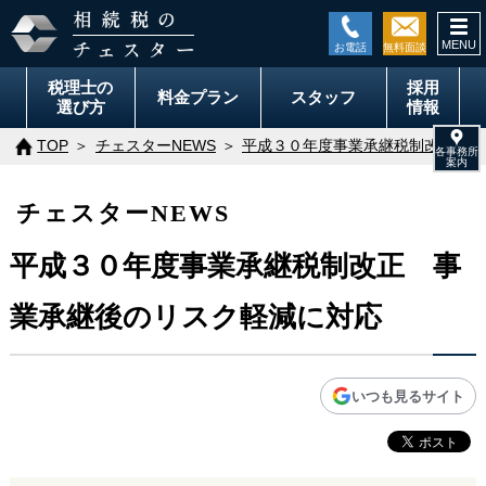
togg
navi
税理士の
採用
料金
プラン
スタッフ
選び方
情報
TOP
チェスターNEWS
平成３０年度事業承継税制改正 事
チェスターNEWS
平成３０年度事業承継税制改正 事
業承継後のリスク軽減に対応
いつも見るサイト