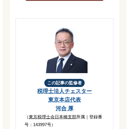
この記事の監修者
税理士法人チェスター
東京本店代表
河合 厚
（
東京税理士会日本橋支部
所属｜登録番
号：143997号）