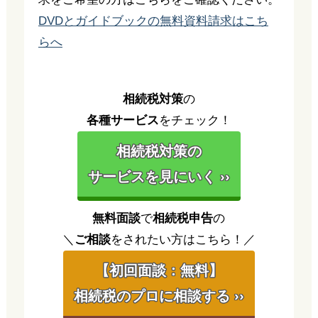
DVDとガイドブックの無料資料請求はこち
らへ
相続税対策
の
各種サービス
をチェック！
相続税対策の
サービスを見にいく ››
無料面談
で
相続税申告
の
＼
ご相談
をされたい方はこちら！／
【初回面談：無料】
相続税のプロに相談する ››