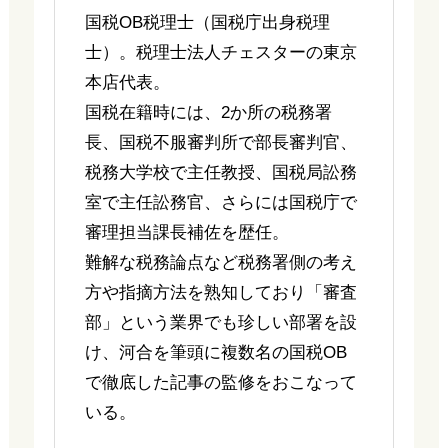
国税OB税理士（国税庁出身税理
士）。税理士法人チェスターの東京
本店代表。
国税在籍時には、2か所の税務署
長、国税不服審判所で部長審判官、
税務大学校で主任教授、国税局訟務
室で主任訟務官、さらには国税庁で
審理担当課長補佐を歴任。
難解な税務論点など税務署側の考え
方や指摘方法を熟知しており「審査
部」という業界でも珍しい部署を設
け、河合を筆頭に複数名の国税OB
で徹底した記事の監修をおこなって
いる。