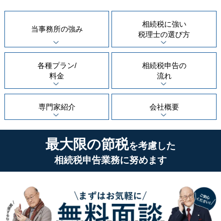
相続税に強い
当事務所の
強み
税理士の
選び方
各種プラン/
相続税申告の
料金
流れ
専門家紹介
会社概要
最大限の節税
を考慮した
相続税申告業務に努めます