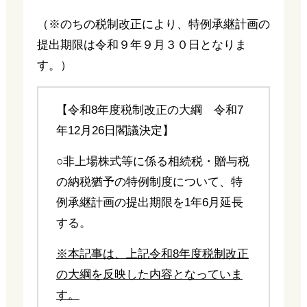
（※のちの税制改正により、特例承継計画の
提出期限は令和９年９月３０日となりま
す。）
【令和8年度税制改正の大綱 令和7
年12月26日閣議決定】
○非上場株式等に係る相続税・贈与税
の納税猶予の特例制度について、特
例承継計画の提出期限を1年6月延長
する。
※本記事は、上記令和8年度税制改正
の大綱を反映した内容となっていま
す。