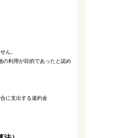
ません。
地の利用が目的であったと認め
場合に支出する違約金
算法）