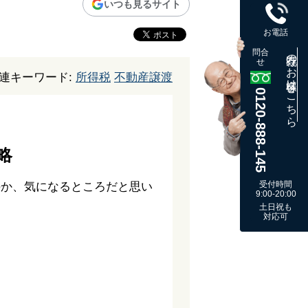
いつも見るサイト
お電話
問合
既存のお客様はこちら
せ
連キーワード:
所得税
不動産譲渡
0120-888-145
略
受付時間
のか、気になるところだと思い
9:00-20:00
土日祝も
対応可
。