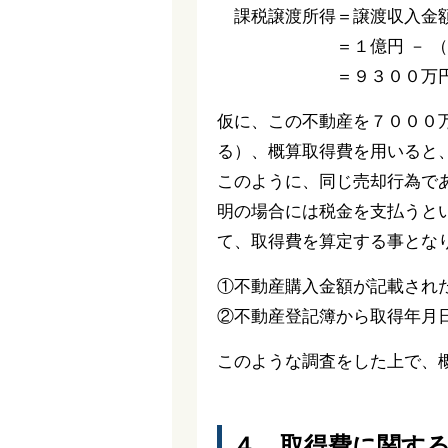
課税譲渡所得＝譲渡収入金額－
＝１億円 － （５００
＝９３００万
仮に、この不動産を７０００
る）、概算取得費を用いると
このように、同じ売却行為で
明の場合には税金を支払うと
て、取得費を算定する事とな
①不動産購入金額が記載され
②不動産登記簿から取得年月
このような調査をした上で、
４．取得費に関す