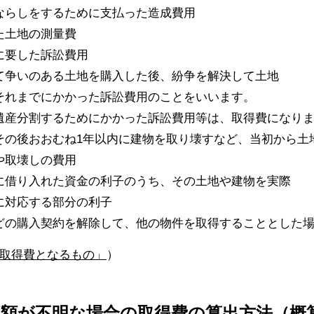
ならしをするために支払った造成費用
た土地の測量費
に要した訴訟費用
て争いのある土地を購入した後、紛争を解決して土地
それまでにかかった訴訟費用のことをいいます。
遺産分割するためにかかった訴訟費用等は、取得費になり
その後おおむね1年以内に建物を取り壊すなど、当初から土
や取壊しの費用
に借り入れた資金の利子のうち、その土地や建物を実際
に対応する部分の利子
どの購入契約を解除して、他の物件を取得することとした
2「取得費となるもの」
）
価額が不明な場合の取得費の算出方法（概