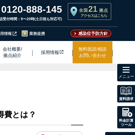
0120-888-145
21
全国
拠点
アクセスはこちら
話受付時間：9〜20時(土日祝も対応可)
感染症予防方針
用情報
業務提携
会社概要/
無料面談/相談
採用情
報
拠点紹介
お問い合わせ
toggl
navig
資料請求
得費とは？
料金計算
ツール