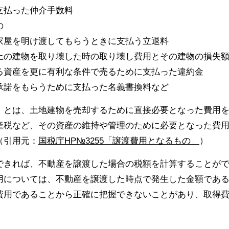
支払った仲介手数料
の
家屋を明け渡してもらうときに支払う立退料
上の建物を取り壊した時の取り壊し費用とその建物の損失
る資産を更に有利な条件で売るために支払った違約金
承諾をもらうために支払った名義書換料など
）とは、土地建物を売却するために直接必要となった費用
産税など、その資産の維持や管理のために必要となった費
（引用元：
国税庁HP№3255「譲渡費用となるもの」
）
できれば、不動産を譲渡した場合の税額を計算することが
用については、不動産を譲渡した時点で発生した金額であ
費用であることから正確に把握できないことがあり、取得