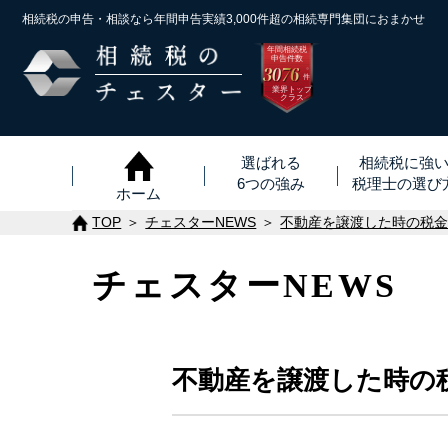
相続税の申告・相談なら年間申告実績3,000件超の
相続専門集団におまかせ
年間相続税
申告件数
3076
※
件
業界トップ
クラス
選ばれる
相続税に強
6つの強み
税理士
の
選び
ホーム
TOP
チェスターNEWS
不動産を譲渡した時の税
チェスターNEWS
不動産を譲渡した時の