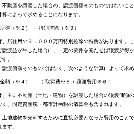
、不動産を譲渡した場合の、譲渡価額そのものではないこ
計算によって求めることになります。
渡所得（※２） － 特別控除（※３）
ば、居住用の３，０００万円特別控除の特例があります。
で譲渡益が生じた場合に、一定の要件を充たせば譲渡所得
です。
、譲渡価額そのものではなく、次のような計算によって求
金額（※４） － （ 取得費※５ + 譲渡費用※６ ）
は、主に不動産（土地・建物）を譲渡した場合の譲渡価額
なく、固定資産税・都市計画税の清算金も含まれます。
、土地建物を売却するために直接必要となった費用のこと
れます。