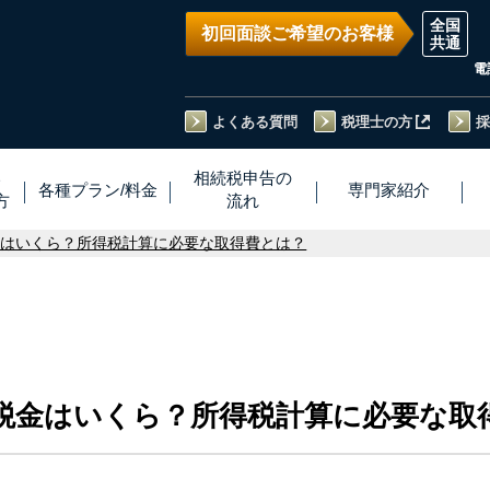
初回面談ご希望のお客様
電
よくある質問
税理士の方
採
い
相続税
申告
の
各種プラン
/
料金
専門家
紹介
方
流れ
金はいくら？所得税計算に必要な取得費とは？
税金はいくら？所得税計算に必要な取