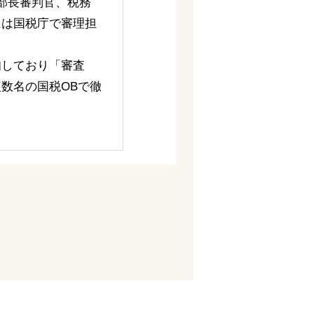
部長審判官、税務
には国税庁で審理担
知しており「審査
数名の国税OBで徹