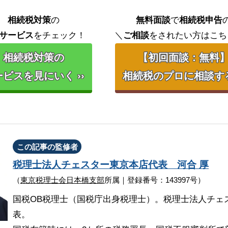
相続税対策
の
無料面談
で
相続税申告
サービス
をチェック！
＼
ご相談
をされたい方はこち
相続税対策の
【初回面談：無料
ビスを見にいく ››
相続税のプロに相談する 
この記事の監修者
税理士法人チェスター
東京本店代表
河合 厚
（
東京税理士会日本橋支部
所属｜登録番号：143997号）
国税OB税理士（国税庁出身税理士）。税理士法人チェ
表。