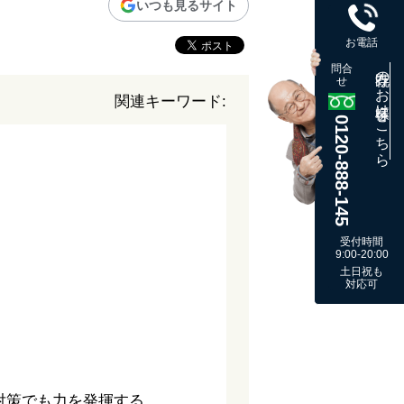
いつも見るサイト
お電話
問合
既存のお客様はこちら
せ
関連キーワード:
0120-888-145
受付時間
9:00-20:00
土日祝も
対応可
対策でも力を発揮する。