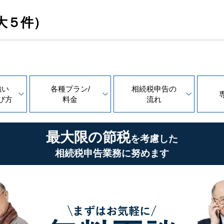
大５件）
強い
各種プラン/
相続税申告の
び方
料金
流れ
最大限の節税
を考慮した
相続税申告業務に努めます