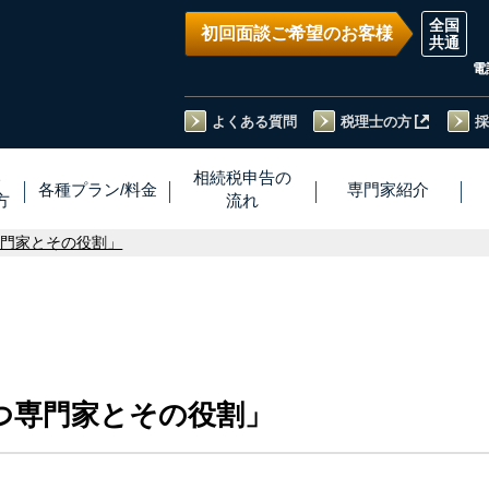
初回面談ご希望のお客様
電
よくある質問
税理士の方
採
い
相続税
申告
の
各種プラン
/
料金
専門家
紹介
方
流れ
専門家とその役割」
つ専門家とその役割」