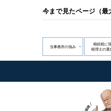
今まで見たページ（最
相続税に
当事務所の
強み
税理士の
選