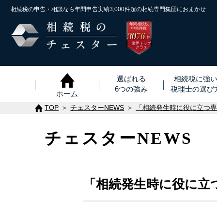
相続税の申告・相談なら年間申告実績3,000件超の
相続専門集団におまかせ
年間相続税
申告件数
3076
※
件
業界トップ
クラス
選ばれる
相続税に強
6つの強み
税理士
の
選び
ホーム
TOP
チェスターNEWS
「相続発生時に役に立つ
チェスターNEWS
「相続発生時に役に立