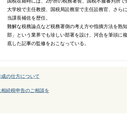
国税在籍時には、2か所の税務署長、国税不服審判所で
大学校で主任教授、国税局訟務室で主任訟務官、さら
当課長補佐を歴任。
難解な税務論点など税務署側の考え方や指摘方法を熟
部」という業界でも珍しい部署を設け、河合を筆頭に複
底した記事の監修をおこなっている。
作成の仕方について
は相続税申告のご相談を