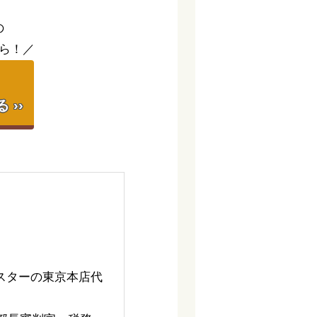
の
ら！／
】
››
スターの東京本店代