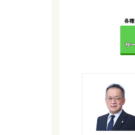
各種
サー