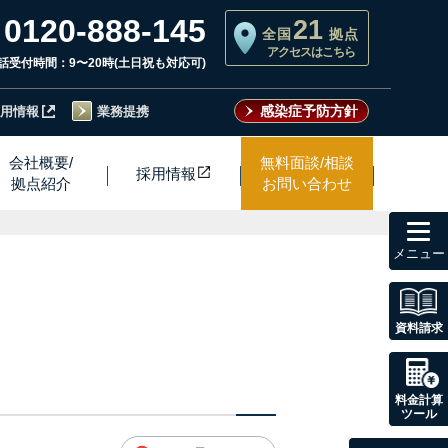
0120-888-145
21
全国
拠点
アクセスはこちら
話受付時間：9〜20時(土日祝も対応可)
感染症予防方針
用情報
業務提携
会社概要/
無料面談/相談
採用情
報
拠点紹介
お問い合わせ
toggl
navig
資料請求
料金計算
ツール