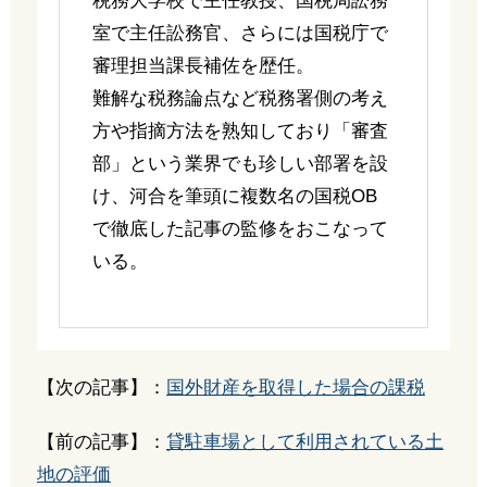
税務大学校で主任教授、国税局訟務
室で主任訟務官、さらには国税庁で
審理担当課長補佐を歴任。
難解な税務論点など税務署側の考え
方や指摘方法を熟知しており「審査
部」という業界でも珍しい部署を設
け、河合を筆頭に複数名の国税OB
で徹底した記事の監修をおこなって
いる。
【次の記事】：
国外財産を取得した場合の課税
【前の記事】：
貸駐車場として利用されている土
地の評価