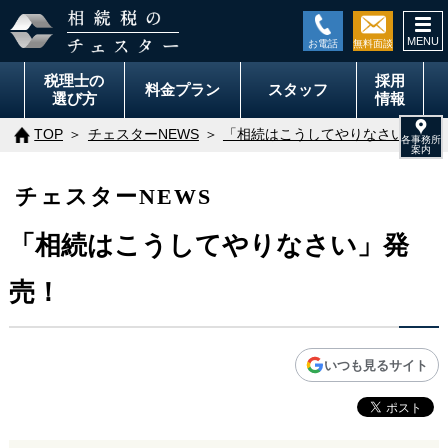
togg
navi
税理士の
採用
料金
プラン
スタッフ
選び方
情報
TOP
チェスターNEWS
「相続はこうしてやりなさい」発売
チェスターNEWS
「相続はこうしてやりなさい」発
売！
いつも見るサイト