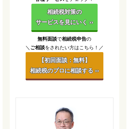
相続税対策の
サービスを見にいく ››
無料面談
で
相続税申告
の
＼
ご相談
をされたい方はこちら！／
【初回面談：無料】
相続税のプロに相談する ››