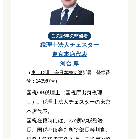
この記事の監修者
税理士法人チェスター
東京本店代表
河合 厚
（
東京税理士会日本橋支部
所属｜登録番
号：143997号）
国税OB税理士（国税庁出身税理
士）。税理士法人チェスターの東京
本店代表。
国税在籍時には、2か所の税務署
長、国税不服審判所で部長審判官、