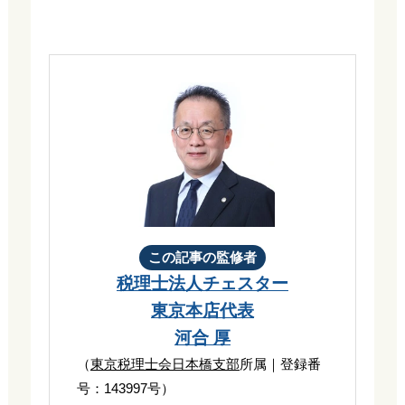
この記事の監修者
税理士法人チェスター
東京本店代表
河合 厚
（
東京税理士会日本橋支部
所属｜登録番
号：143997号）