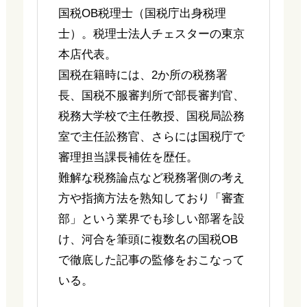
国税OB税理士（国税庁出身税理
士）。税理士法人チェスターの東京
本店代表。
国税在籍時には、2か所の税務署
長、国税不服審判所で部長審判官、
税務大学校で主任教授、国税局訟務
室で主任訟務官、さらには国税庁で
審理担当課長補佐を歴任。
難解な税務論点など税務署側の考え
方や指摘方法を熟知しており「審査
部」という業界でも珍しい部署を設
け、河合を筆頭に複数名の国税OB
で徹底した記事の監修をおこなって
いる。