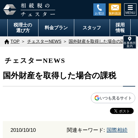
togg
navi
税理士の
採用
料金
プラン
スタッフ
選び方
情報
TOP
チェスターNEWS
国外財産を取得した場合の課税
チェスターNEWS
国外財産を取得した場合の課税
いつも見るサイト
2010/10/10
関連キーワード:
国際相続