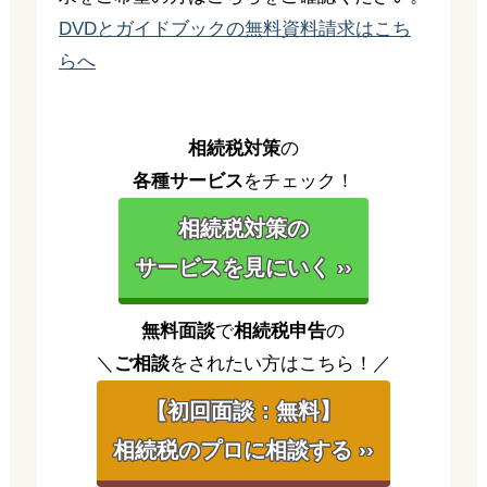
DVDとガイドブックの無料資料請求はこち
らへ
相続税対策
の
各種サービス
をチェック！
相続税対策の
サービスを見にいく ››
無料面談
で
相続税申告
の
＼
ご相談
をされたい方はこちら！／
【初回面談：無料】
相続税のプロに相談する ››