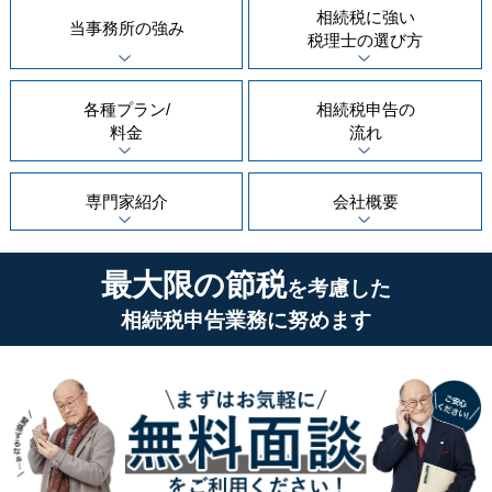
相続税に強い
当事務所の
強み
税理士の
選び方
各種プラン/
相続税申告の
料金
流れ
専門家紹介
会社概要
最大限の節税
を考慮した
相続税申告業務に努めます