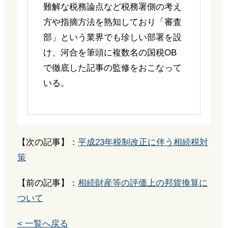
難解な税務論点など税務署側の考え
方や指摘方法を熟知しており「審査
部」という業界でも珍しい部署を設
け、河合を筆頭に複数名の国税OB
で徹底した記事の監修をおこなって
いる。
【次の記事】：
平成23年税制改正に伴う相続税対
策
【前の記事】：
相続財産等の評価上の邦貨換算に
ついて
< 一覧へ戻る