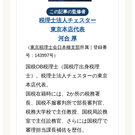
この記事の監修者
税理士法人チェスター
東京本店代表
河合 厚
（
東京税理士会日本橋支部
所属｜登録番
号：143997号）
国税OB税理士（国税庁出身税理
士）。税理士法人チェスターの東京
本店代表。
国税在籍時には、2か所の税務署
長、国税不服審判所で部長審判官、
税務大学校で主任教授、国税局訟務
室で主任訟務官、さらには国税庁で
審理担当課長補佐を歴任。