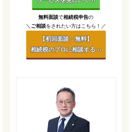
無料面談
で
相続税申告
の
＼
ご相談
をされたい方はこちら！／
【初回面談：無料】
相続税のプロに相談する ››