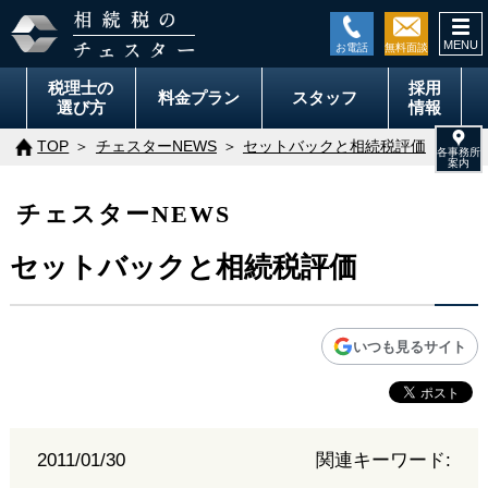
togg
navi
税理士の
採用
料金
プラン
スタッフ
選び方
情報
TOP
チェスターNEWS
セットバックと相続税評価
チェスターNEWS
セットバックと相続税評価
いつも見るサイト
2011/01/30
関連キーワード: