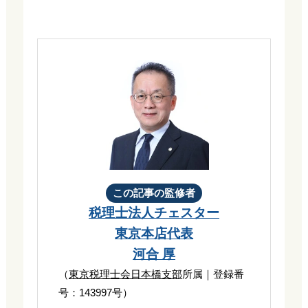
この記事の監修者
税理士法人チェスター
東京本店代表
河合 厚
（
東京税理士会日本橋支部
所属｜登録番
号：143997号）