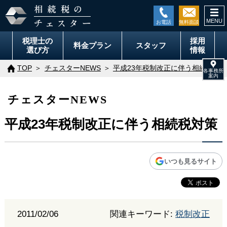
togg
navi
税理士の
採用
料金
プラン
スタッフ
選び方
情報
TOP
チェスターNEWS
平成23年税制改正に伴う相続税対
チェスターNEWS
平成23年税制改正に伴う相続税対策
いつも見るサイト
2011/02/06
関連キーワード:
税制改正