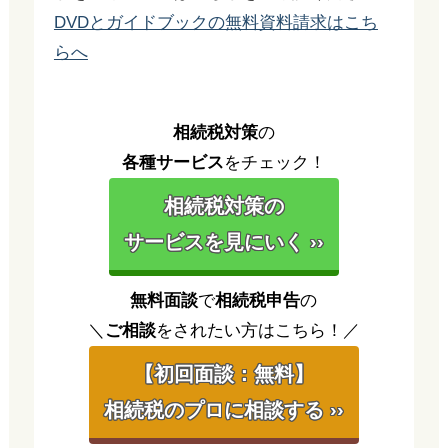
DVDとガイドブックの無料資料請求はこち
らへ
相続税対策
の
各種サービス
をチェック！
相続税対策の
サービスを見にいく ››
無料面談
で
相続税申告
の
＼
ご相談
をされたい方はこちら！／
【初回面談：無料】
相続税のプロに相談する ››