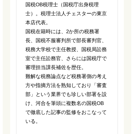
国税OB税理士（国税庁出身税理
士）。税理士法人チェスターの東京
本店代表。
国税在籍時には、2か所の税務署
長、国税不服審判所で部長審判官、
税務大学校で主任教授、国税局訟務
室で主任訟務官、さらには国税庁で
審理担当課長補佐を歴任。
難解な税務論点など税務署側の考え
方や指摘方法を熟知しており「審査
部」という業界でも珍しい部署を設
け、河合を筆頭に複数名の国税OB
で徹底した記事の監修をおこなって
いる。