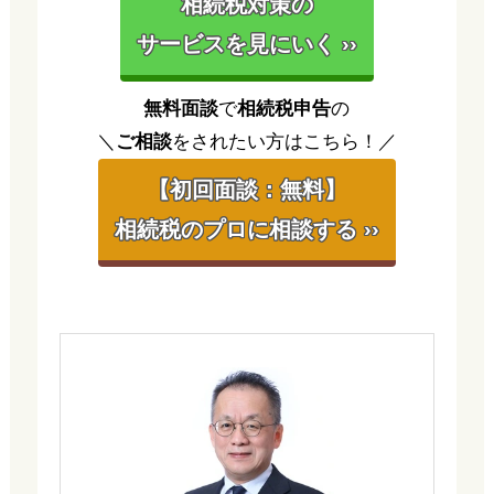
相続税対策の
サービスを見にいく ››
無料面談
で
相続税申告
の
＼
ご相談
をされたい方はこちら！／
【初回面談：無料】
相続税のプロに相談する ››