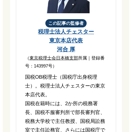
この記事の監修者
税理士法人チェスター
東京本店代表
河合 厚
（
東京税理士会日本橋支部
所属｜登録番
号：143997号）
国税OB税理士（国税庁出身税理
士）。税理士法人チェスターの東京
本店代表。
国税在籍時には、2か所の税務署
長、国税不服審判所で部長審判官、
税務大学校で主任教授、国税局訟務
室で主任訟務官、さらには国税庁で