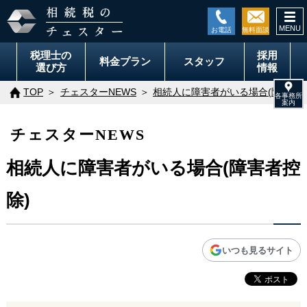
togg
navi
税理士の
採用
料金
プラン
スタッフ
選び方
情報
TOP
チェスターNEWS
相続人に障害者がいる場合(障害者控
チェスターNEWS
相続人に障害者がいる場合(障害者控
除)
いつも見るサイト