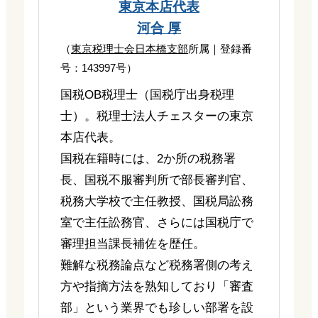
東京本店代表
河合 厚
（
東京税理士会日本橋支部
所属｜登録番
号：143997号）
国税OB税理士（国税庁出身税理
士）。税理士法人チェスターの東京
本店代表。
国税在籍時には、2か所の税務署
長、国税不服審判所で部長審判官、
税務大学校で主任教授、国税局訟務
室で主任訟務官、さらには国税庁で
審理担当課長補佐を歴任。
難解な税務論点など税務署側の考え
方や指摘方法を熟知しており「審査
部」という業界でも珍しい部署を設