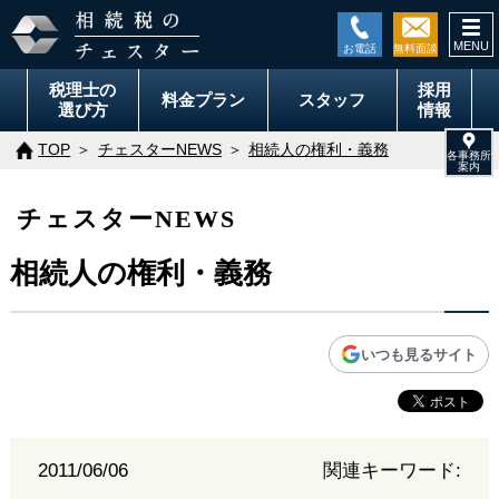
togg
navi
税理士の
採用
料金
プラン
スタッフ
選び方
情報
TOP
チェスターNEWS
相続人の権利・義務
チェスターNEWS
相続人の権利・義務
いつも見るサイト
2011/06/06
関連キーワード: