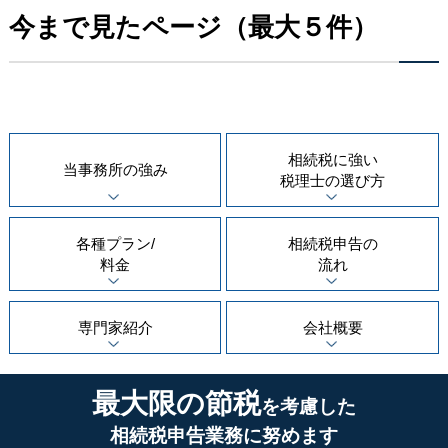
今まで見たページ（最大５件）
相続税に強い
当事務所の
強み
税理士の
選び方
各種プラン/
相続税申告の
料金
流れ
専門家紹介
会社概要
最大限の節税
を考慮した
相続税申告業務に努めます