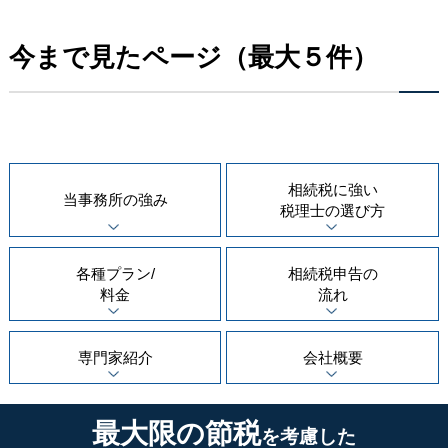
今まで見たページ（最大５件）
相続税に強い
当事務所の
強み
税理士の
選び方
各種プラン/
相続税申告の
料金
流れ
専門家紹介
会社概要
最大限の節税
を考慮した