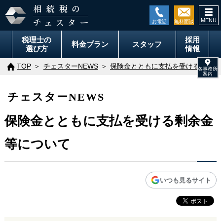
togg
navi
税理士の
採用
料金
プラン
スタッフ
選び方
情報
TOP
チェスターNEWS
保険金とともに支払を受ける剰余金
チェスターNEWS
保険金とともに支払を受ける剰余金
等について
いつも見るサイト