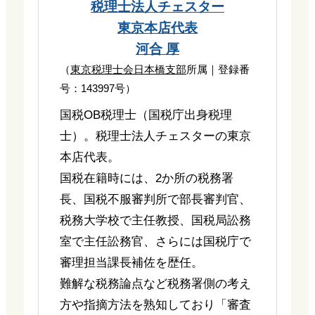
税理士法人チェスター
東京本店代表
河合 厚
（
東京税理士会日本橋支部
所属｜登録番
号：143997号）
国税OB税理士（国税庁出身税理
士）。税理士法人チェスターの東京
本店代表。
国税在籍時には、2か所の税務署
長、国税不服審判所で部長審判官、
税務大学校で主任教授、国税局訟務
室で主任訟務官、さらには国税庁で
審理担当課長補佐を歴任。
難解な税務論点など税務署側の考え
方や指摘方法を熟知しており「審査