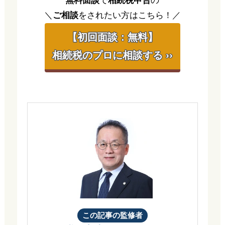
無料面談
で
相続税申告
の
＼
ご相談
をされたい方はこちら！／
【初回面談：無料】
相続税のプロに相談する ››
この記事の監修者