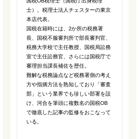
国税OB税理士（国税庁出身税理
士）。税理士法人チェスターの東京
本店代表。
国税在籍時には、2か所の税務署
長、国税不服審判所で部長審判官、
税務大学校で主任教授、国税局訟務
室で主任訟務官、さらには国税庁で
審理担当課長補佐を歴任。
難解な税務論点など税務署側の考え
方や指摘方法を熟知しており「審査
部」という業界でも珍しい部署を設
け、河合を筆頭に複数名の国税OB
で徹底した記事の監修をおこなって
いる。