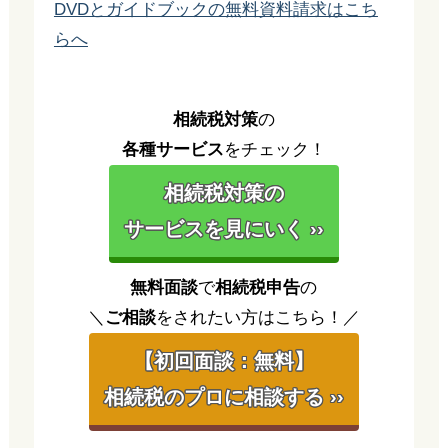
DVDとガイドブックの無料資料請求はこち
らへ
相続税対策
の
各種サービス
をチェック！
相続税対策の
サービスを見にいく ››
無料面談
で
相続税申告
の
＼
ご相談
をされたい方はこちら！／
【初回面談：無料】
相続税のプロに相談する ››