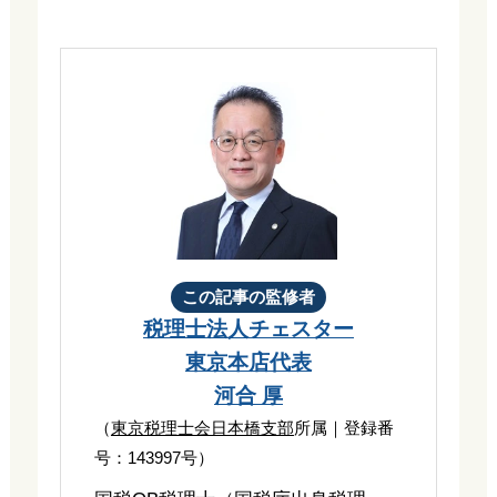
この記事の監修者
税理士法人チェスター
東京本店代表
河合 厚
（
東京税理士会日本橋支部
所属｜登録番
号：143997号）