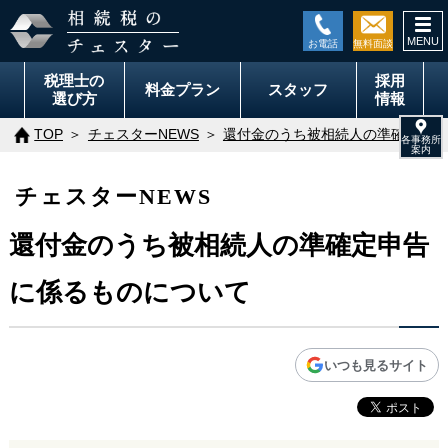
togg
navi
税理士の
採用
料金
プラン
スタッフ
選び方
情報
TOP
チェスターNEWS
還付金のうち被相続人の準確定申告
チェスターNEWS
還付金のうち被相続人の準確定申告
に係るものについて
いつも見るサイト