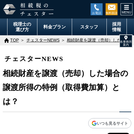
togg
navi
税理士の
採用
料金
プラン
スタッフ
選び方
情報
TOP
チェスターNEWS
相続財産を譲渡（売却）した場合の
チェスターNEWS
相続財産を譲渡（売却）した場合の
譲渡所得の特例（取得費加算）と
は？
いつも見るサイト