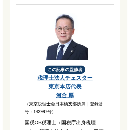
この記事の監修者
税理士法人チェスター
東京本店代表
河合 厚
（
東京税理士会日本橋支部
所属｜登録番
号：143997号）
国税OB税理士（国税庁出身税理