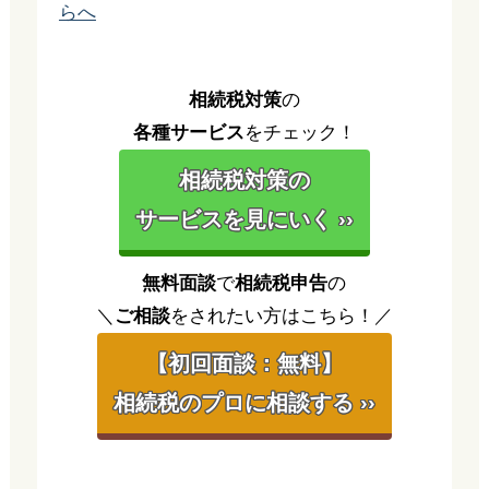
らへ
相続税対策
の
各種サービス
をチェック！
相続税対策の
サービスを見にいく ››
無料面談
で
相続税申告
の
＼
ご相談
をされたい方はこちら！／
【初回面談：無料】
相続税のプロに相談する ››