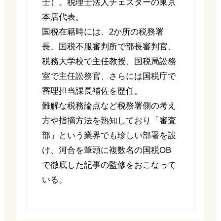
士）。税理士法人チェスターの東京
本店代表。
国税在籍時には、2か所の税務署
長、国税不服審判所で部長審判官、
税務大学校で主任教授、国税局訟務
室で主任訟務官、さらには国税庁で
審理担当課長補佐を歴任。
難解な税務論点など税務署側の考え
方や指摘方法を熟知しており「審査
部」という業界でも珍しい部署を設
け、河合を筆頭に複数名の国税OB
で徹底した記事の監修をおこなって
いる。