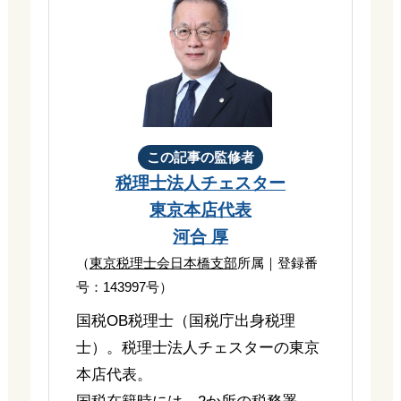
この記事の監修者
税理士法人チェスター
東京本店代表
河合 厚
（
東京税理士会日本橋支部
所属｜登録番
号：143997号）
国税OB税理士（国税庁出身税理
士）。税理士法人チェスターの東京
本店代表。