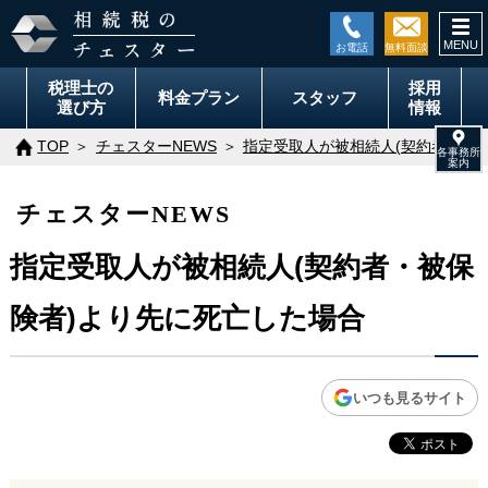
togg
navi
税理士の
採用
料金
プラン
スタッフ
選び方
情報
TOP
チェスターNEWS
指定受取人が被相続人(契約者・被
チェスターNEWS
指定受取人が被相続人(契約者・被保
険者)より先に死亡した場合
いつも見るサイト