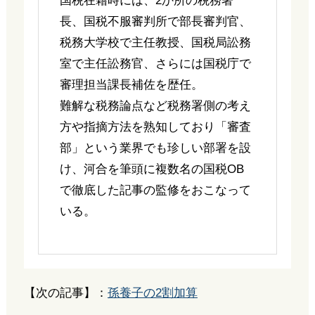
国税在籍時には、2か所の税務署
長、国税不服審判所で部長審判官、
税務大学校で主任教授、国税局訟務
室で主任訟務官、さらには国税庁で
審理担当課長補佐を歴任。
難解な税務論点など税務署側の考え
方や指摘方法を熟知しており「審査
部」という業界でも珍しい部署を設
け、河合を筆頭に複数名の国税OB
で徹底した記事の監修をおこなって
いる。
【次の記事】：
孫養子の2割加算