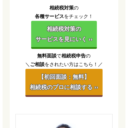
相続税対策
の
各種サービス
をチェック！
相続税対策の
サービスを見にいく ››
無料面談
で
相続税申告
の
＼
ご相談
をされたい方はこちら！／
【初回面談：無料】
相続税のプロに相談する ››