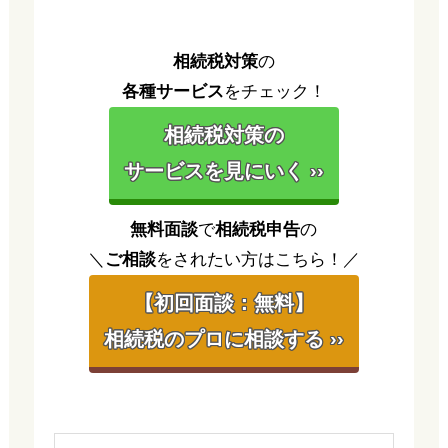
相続税対策
の
各種サービス
をチェック！
相続税対策の
サービスを見にいく ››
無料面談
で
相続税申告
の
＼
ご相談
をされたい方はこちら！／
【初回面談：無料】
相続税のプロに相談する ››