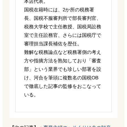
本店代表。
国税在籍時には、2か所の税務署
長、国税不服審判所で部長審判官、
税務大学校で主任教授、国税局訟務
室で主任訟務官、さらには国税庁で
審理担当課長補佐を歴任。
難解な税務論点など税務署側の考え
方や指摘方法を熟知しており「審査
部」という業界でも珍しい部署を設
け、河合を筆頭に複数名の国税OB
で徹底した記事の監修をおこなって
いる。