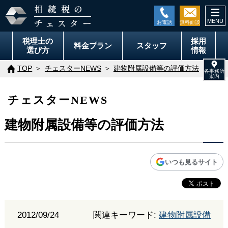
togg
navi
税理士の
採用
料金
プラン
スタッフ
選び方
情報
TOP
チェスターNEWS
建物附属設備等の評価方法
チェスターNEWS
建物附属設備等の評価方法
いつも見るサイト
2012/09/24
関連キーワード:
建物附属設備