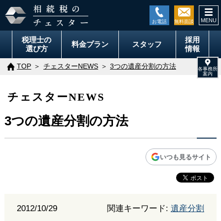
togg
navi
税理士の
採用
料金
プラン
スタッフ
選び方
情報
TOP
チェスターNEWS
3つの遺産分割の方法
チェスターNEWS
3つの遺産分割の方法
いつも見るサイト
2012/10/29
関連キーワード:
遺産分割