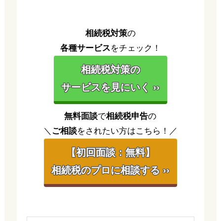
相続税対策
の
各種サービス
をチェック！
相続税対策の
サービスを見にいく ››
無料面談
で
相続税申告
の
＼
ご相談
をされたい方はこちら！／
【初回面談：無料】
相続税のプロに相談する ››