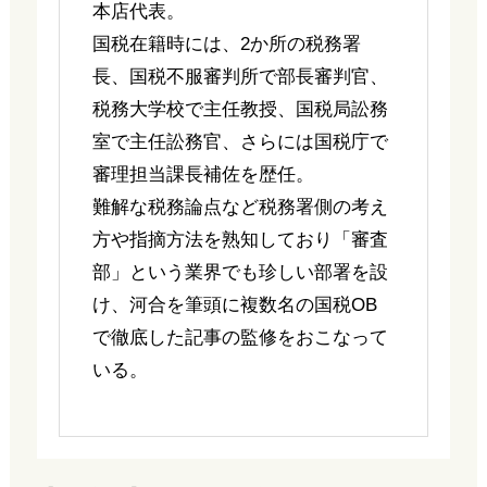
本店代表。
国税在籍時には、2か所の税務署
長、国税不服審判所で部長審判官、
税務大学校で主任教授、国税局訟務
室で主任訟務官、さらには国税庁で
審理担当課長補佐を歴任。
難解な税務論点など税務署側の考え
方や指摘方法を熟知しており「審査
部」という業界でも珍しい部署を設
け、河合を筆頭に複数名の国税OB
で徹底した記事の監修をおこなって
いる。