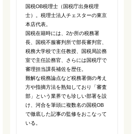
国税OB税理士（国税庁出身税理
士）。税理士法人チェスターの東京
本店代表。
国税在籍時には、2か所の税務署
長、国税不服審判所で部長審判官、
税務大学校で主任教授、国税局訟務
室で主任訟務官、さらには国税庁で
審理担当課長補佐を歴任。
難解な税務論点など税務署側の考え
方や指摘方法を熟知しており「審査
部」という業界でも珍しい部署を設
け、河合を筆頭に複数名の国税OB
で徹底した記事の監修をおこなって
いる。