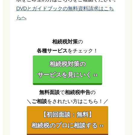
DVDとガイドブックの無料資料請求はこち
らへ
相続税対策
の
各種サービス
をチェック！
相続税対策の
サービスを見にいく ››
無料面談
で
相続税申告
の
＼
ご相談
をされたい方はこちら！／
【初回面談：無料】
相続税のプロに相談する ››