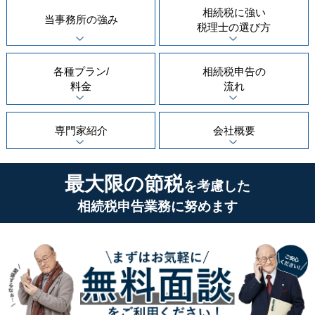
相続税に強い
当事務所の
強み
税理士の
選び方
各種プラン/
相続税申告の
料金
流れ
専門家紹介
会社概要
最大限の節税
を考慮した
相続税申告業務に努めます