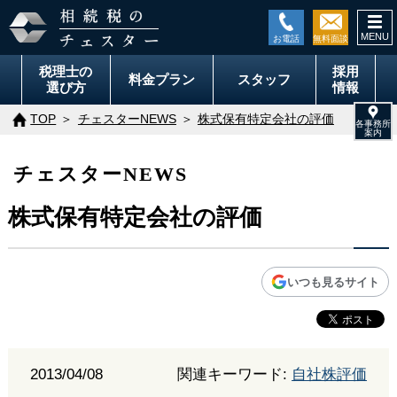
togg
navi
税理士の
採用
料金
プラン
スタッフ
選び方
情報
TOP
チェスターNEWS
株式保有特定会社の評価
チェスターNEWS
株式保有特定会社の評価
いつも見るサイト
2013/04/08
関連キーワード:
自社株評価