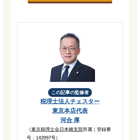
この記事の監修者
税理士法人チェスター
東京本店代表
河合 厚
（
東京税理士会日本橋支部
所属｜登録番
号：143997号）