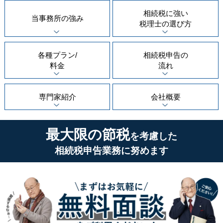
相続税に強い
当事務所の
強み
税理士の
選び方
各種プラン/
相続税申告の
料金
流れ
専門家紹介
会社概要
最大限の節税
を考慮した
相続税申告業務に努めます