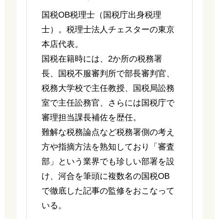
国税OB税理士（国税庁出身税理
士）。税理士法人チェスターの東京
本店代表。
国税在籍時には、2か所の税務署
長、国税不服審判所で部長審判官、
税務大学校で主任教授、国税局訟務
室で主任訟務官、さらには国税庁で
審理担当課長補佐を歴任。
難解な税務論点など税務署側の考え
方や指摘方法を熟知しており「審査
部」という業界でも珍しい部署を設
け、河合を筆頭に複数名の国税OB
で徹底した記事の監修をおこなって
いる。