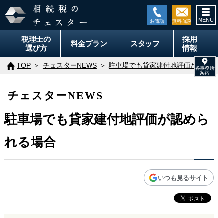
togg
navi
税理士の
採用
料金
プラン
スタッフ
選び方
情報
TOP
チェスターNEWS
駐車場でも貸家建付地評価が認めら
チェスターNEWS
駐車場でも貸家建付地評価が認めら
れる場合
いつも見るサイト