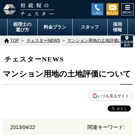
togg
navi
税理士の
採用
料金
プラン
スタッフ
選び方
情報
TOP
チェスターNEWS
マンション用地の土地評価について
チェスターNEWS
マンション用地の土地評価について
いつも見るサイト
2013/04/22
関連キーワード: