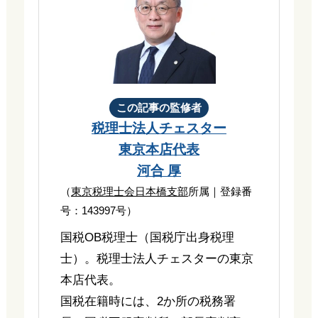
この記事の監修者
税理士法人チェスター
東京本店代表
河合 厚
（
東京税理士会日本橋支部
所属｜登録番
号：143997号）
国税OB税理士（国税庁出身税理
士）。税理士法人チェスターの東京
本店代表。
国税在籍時には、2か所の税務署