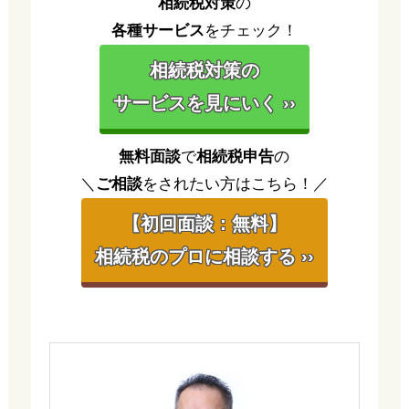
相続税対策
の
各種サービス
をチェック！
相続税対策の
サービスを見にいく ››
無料面談
で
相続税申告
の
＼
ご相談
をされたい方はこちら！／
【初回面談：無料】
相続税のプロに相談する ››