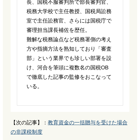
長、国税不服審判所で部長審判官、
税務大学校で主任教授、国税局訟務
室で主任訟務官、さらには国税庁で
審理担当課長補佐を歴任。
難解な税務論点など税務署側の考え
方や指摘方法を熟知しており「審査
部」という業界でも珍しい部署を設
け、河合を筆頭に複数名の国税OB
で徹底した記事の監修をおこなって
いる。
【次の記事】：
教育資金の一括贈与を受けた場合
の非課税制度