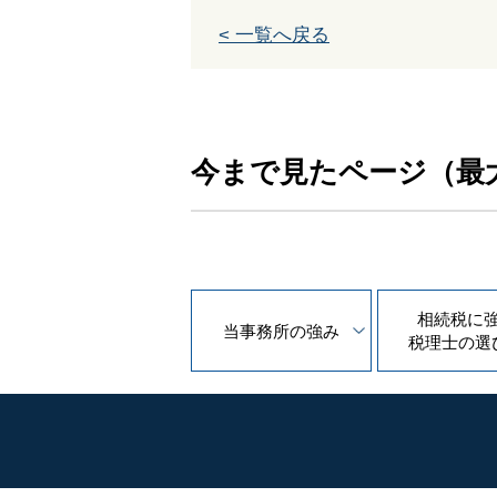
< 一覧へ戻る
今まで見たページ（最
相続税に
当事務所の
強み
税理士の
選