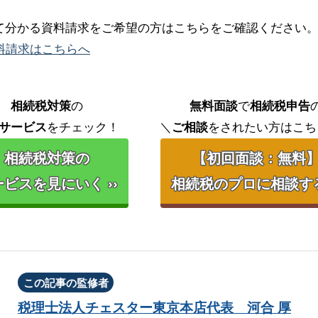
て分かる資料請求をご希望の方はこちらをご確認ください
料請求はこちらへ
相続税対策
の
無料面談
で
相続税申告
サービス
をチェック！
＼
ご相談
をされたい方はこち
相続税対策の
【初回面談：無料
ビスを見にいく ››
相続税のプロに相談する 
この記事の監修者
税理士法人チェスター
東京本店代表
河合 厚