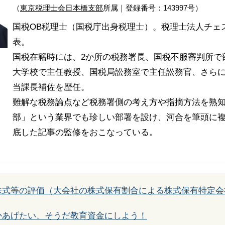
（
東京税理士会日本橋支部
所属｜登録番号：143997号）
国税OB税理士（国税庁出身税理士）。税理士法人チェ
表。
国税在籍時には、2か所の税務署長、国税不服審判所で
大学校で主任教授、国税局訟務室で主任訟務官、さら
当課長補佐を歴任。
難解な税務論点など税務署側の考え方や指摘方法を熟
部」という業界でも珍しい部署を設け、河合を筆頭に複
底した記事の監修をおこなっている。
株式等の評価（大会社の株式保有割合による株式保有特定会
かあげたい、そうだ教育資金にしよう！