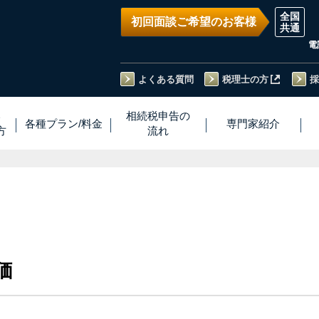
初回面談ご希望のお客様
電
よくある質問
税理士の方
採
い
相続税
申告
の
各種プラン
/
料金
専門家
紹介
方
流れ
価