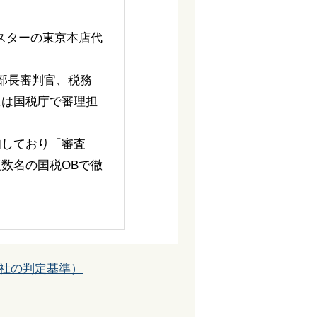
スターの東京本店代
部長審判官、税務
には国税庁で審理担
知しており「審査
数名の国税OBで徹
社の判定基準）