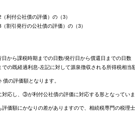
-2（利付公社債の評価）の（3）
-3（割引発行の公社債の評価）の（3）
行日から課税時期までの日数/発行日から償還日までの日数
までの既経過利息-左記に対して源泉徴収される所得税相当
ト債の評価額となります。
に対応し、③が利付公社債の評価に対応する形となってい
も評価額にかなりの差がありますので、相続税専門の税理