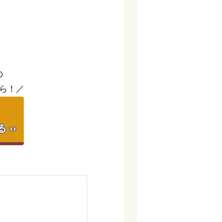
。
の
ら！／
】
››