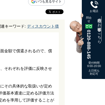
いつも見るサイト
お電話
問合
既存のお客様はこちら
せ
関連キーワード:
ディスカウント債
0120-888-145
。
額面金額で償還されるので、償
受付時間
9:00-20:00
り、それぞれを評価に反映させ
土日祝も
対応可
達にその具体的な取扱いが定め
評価基本通達に定める評価方法
定めを準用して評価することが