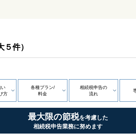
大５件）
強い
各種プラン/
相続税申告の
び方
料金
流れ
最大限の節税
を考慮した
相続税申告業務に努めます