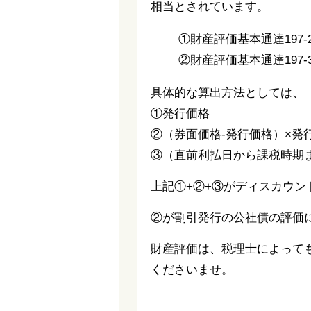
相当とされています。
①財産評価基本通達197
②財産評価基本通達197
具体的な算出方法としては、
①発行価格
②（券面価格-発行価格）×発
③（直前利払日から課税時期
上記①+②+③がディスカウン
②が割引発行の公社債の評価
財産評価は、税理士によって
くださいませ。