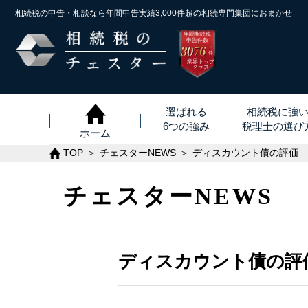
相続税の申告・相談なら年間申告実績3,000件超の
相続専門集団におまかせ
年間相続税
申告件数
3076
※
件
業界トップ
クラス
選ばれる
相続税に強
6つの強み
税理士
の
選び
ホーム
TOP
チェスターNEWS
ディスカウント債の評価
チェスターNEWS
ディスカウント債の評