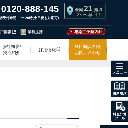
0120-888-145
21
全国
拠点
アクセスはこちら
話受付時間：9〜20時(土日祝も対応可)
感染症予防方針
用情報
業務提携
会社概要/
無料面談/相談
採用情
報
拠点紹介
お問い合わせ
toggl
navig
資料請求
料金計算
ツール