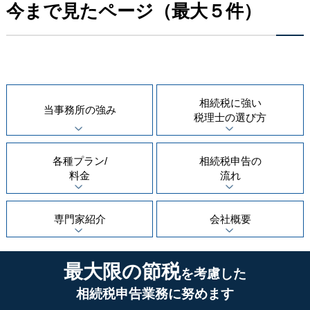
今まで見たページ（最大５件）
相続税に強い
当事務所の
強み
税理士の
選び方
各種プラン/
相続税申告の
料金
流れ
専門家紹介
会社概要
最大限の節税
を考慮した
相続税申告業務に努めます