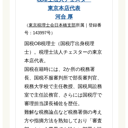
東京本店代表
河合 厚
（
東京税理士会日本橋支部
所属｜登録番
号：143997号）
国税OB税理士（国税庁出身税理
士）。税理士法人チェスターの東京
本店代表。
国税在籍時には、2か所の税務署
長、国税不服審判所で部長審判官、
税務大学校で主任教授、国税局訟務
室で主任訟務官、さらには国税庁で
審理担当課長補佐を歴任。
難解な税務論点など税務署側の考え
方や指摘方法を熟知しており「審査