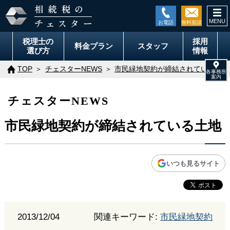
togg
navi
税理士の
採用
料金
プラン
スタッフ
選び方
情報
TOP
チェスターNEWS
市民緑地契約が締結されている土地
チェスターNEWS
市民緑地契約が締結されている土地
いつも見るサイト
2013/12/04
関連キーワード:
市民緑地契約