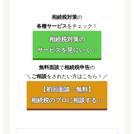
相続税対策
の
各種サービス
をチェック！
相続税対策の
サービスを見にいく ››
無料面談
で
相続税申告
の
＼
ご相談
をされたい方はこちら！／
【初回面談：無料】
相続税のプロに相談する ››