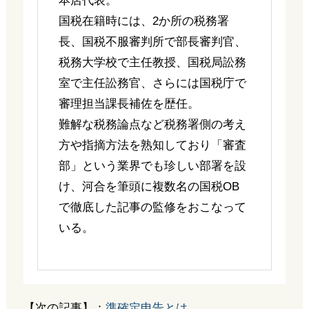
本店代表。
国税在籍時には、2か所の税務署
長、国税不服審判所で部長審判官、
税務大学校で主任教授、国税局訟務
室で主任訟務官、さらには国税庁で
審理担当課長補佐を歴任。
難解な税務論点など税務署側の考え
方や指摘方法を熟知しており「審査
部」という業界でも珍しい部署を設
け、河合を筆頭に複数名の国税OB
で徹底した記事の監修をおこなって
いる。
【次の記事】：
準確定申告とは