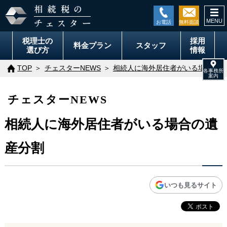
togg
navi
税理士の
採用
料金
プラン
スタッフ
選び方
情報
TOP
チェスターNEWS
相続人に海外居住者がいる場合の遺
チェスターNEWS
相続人に海外居住者がいる場合の遺
産分割
いつも見るサイト