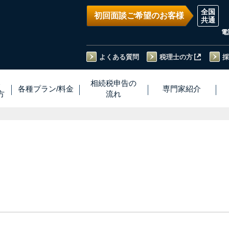
初回面談ご希望のお客様
電
よくある質問
税理士の方
採
い
相続税
申告
の
各種プラン
/
料金
専門家
紹介
方
流れ