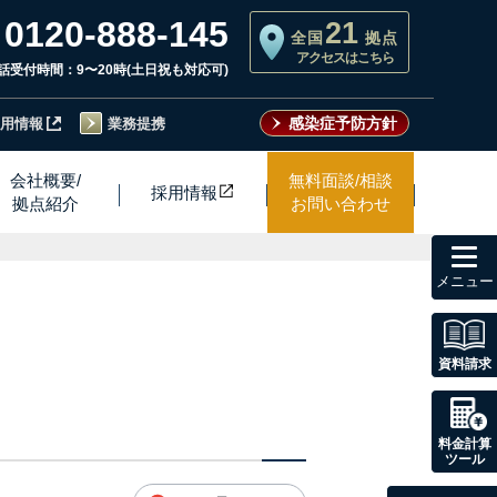
0120-888-145
21
全国
拠点
アクセスはこちら
話受付時間：9〜20時(土日祝も対応可)
感染症予防方針
用情報
業務提携
会社概要/
無料面談/相談
採用情
報
拠点紹介
お問い合わせ
toggl
navig
資料請求
料金計算
ツール