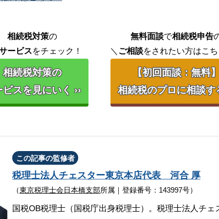
相続税対策
の
無料面談
で
相続税申告
サービス
をチェック！
＼
ご相談
をされたい方はこち
相続税対策の
【初回面談：無料
ビスを見にいく ››
相続税のプロに相談する 
この記事の監修者
税理士法人チェスター
東京本店代表
河合 厚
（
東京税理士会日本橋支部
所属｜登録番号：143997号）
国税OB税理士（国税庁出身税理士）。税理士法人チェ