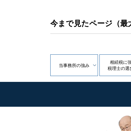
今まで見たページ（最
相続税に
当事務所の
強み
税理士の
選