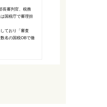
部長審判官、税務
には国税庁で審理担
知しており「審査
数名の国税OBで徹