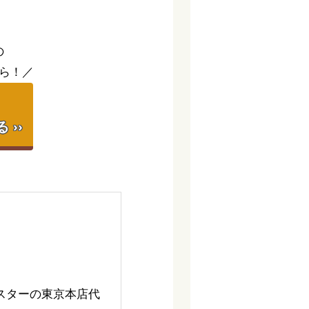
の
ら！／
】
››
スターの東京本店代