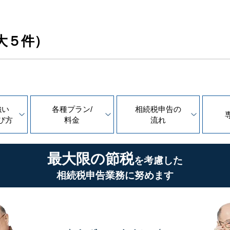
大５件）
強い
各種プラン/
相続税申告の
び方
料金
流れ
最大限の節税
を考慮した
相続税申告業務に努めます