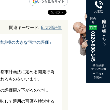
いつも見るサイト
お電話
問合
既存のお客様はこちら
せ
関連キーワード:
広大地評価
0120-888-145
積規模の大きな宅地の評価」
受付時間
9:00-20:00
、都市計画法に定める開発行為
土日祝も
対応可
られるものをいいます。
地の評価額が下がるのです。
吟味して適用の可否を検討する