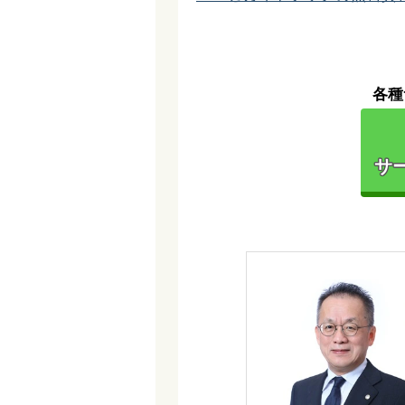
各種
サー