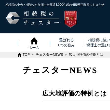
相続税の申告・相談なら年間申告実績3,000件超の
相続専門集団におまかせ
年間相続税
申告件数
3076
※
件
業界トップ
クラス
選ばれる
相続税に強
6つの強み
税理士
の
選び
ホーム
TOP
チェスターNEWS
広大地評価の特例とは
チェスターNEWS
広大地評価の特例とは