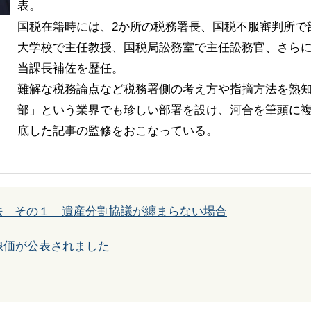
表。
国税在籍時には、2か所の税務署長、国税不服審判所で
大学校で主任教授、国税局訟務室で主任訟務官、さら
当課長補佐を歴任。
難解な税務論点など税務署側の考え方や指摘方法を熟
部」という業界でも珍しい部署を設け、河合を筆頭に複
底した記事の監修をおこなっている。
法 その１ 遺産分割協議が纏まらない場合
線価が公表されました