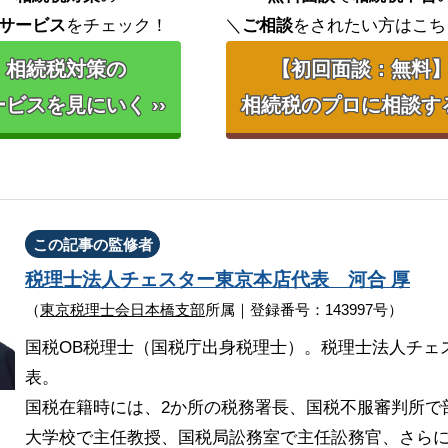
サービス
をチェック！
＼
ご相談
をされたい方はこち
相続税対策の
【初回面談：無料
ビスを見にいく ››
相続税のプロに相談する 
この記事の監修者
税理士法人チェスター
東京本店代表
河合 厚
（
東京税理士会日本橋支部
所属｜登録番号：143997号）
国税OB税理士（国税庁出身税理士）。税理士法人チェ
表。
国税在籍時には、2か所の税務署長、国税不服審判所で
大学校で主任教授、国税局訟務室で主任訟務官、さら