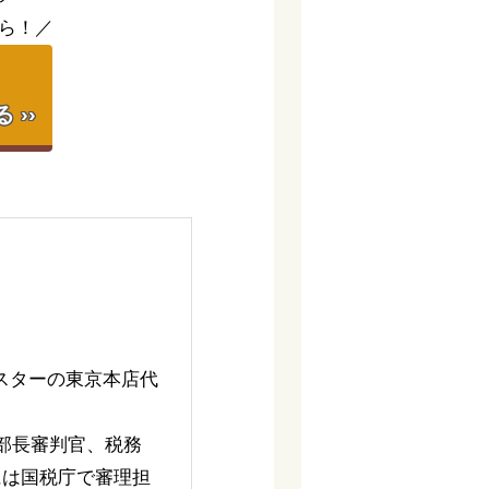
ら！／
】
››
スターの東京本店代
部長審判官、税務
には国税庁で審理担