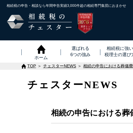
相続税の申告・相談なら年間申告実績3,000件超の
相続専門集団におまかせ
年間相続税
申告件数
3076
※
件
業界トップ
クラス
選ばれる
相続税に強
6つの強み
税理士
の
選び
ホーム
TOP
チェスターNEWS
相続の申告における葬儀
チェスターNEWS
相続の申告における葬