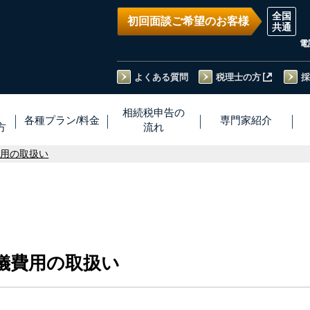
初回面談ご希望のお客様
電
よくある質問
税理士の方
採
い
相続税
申告
の
各種プラン
/
料金
専門家
紹介
方
流れ
費用の取扱い
儀費用の取扱い