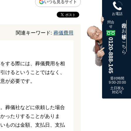
いつも見るサイト
お電話
問合
既存のお客様はこちら
せ
関連キーワード:
葬儀費用
0120-888-145
算をする際には、葬儀費用を相
し引けるということではなく、
受付時間
注意が必要です。
9:00-20:00
土日祝も
対応可
す。葬儀社などに依頼した場合
なかったりすることがありま
ないものは金額、支払日、支払