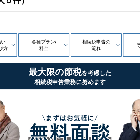
大５件）
強い
各種プラン/
相続税申告の
び方
料金
流れ
最大限の節税
を考慮した
相続税申告業務に努めます