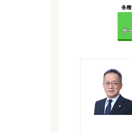
各種
サー