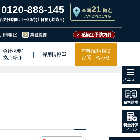
0120-888-145
21
全国
拠点
アクセスはこちら
話受付時間：9〜20時(土日祝も対応可)
感染症予防方針
用情報
業務提携
会社概要/
無料面談/相談
採用情
報
拠点紹介
お問い合わせ
toggl
navig
資料請求
料金計算
ツール