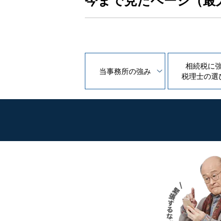
今まで見たページ（最
相続税に
当事務所の
強み
税理士の
選