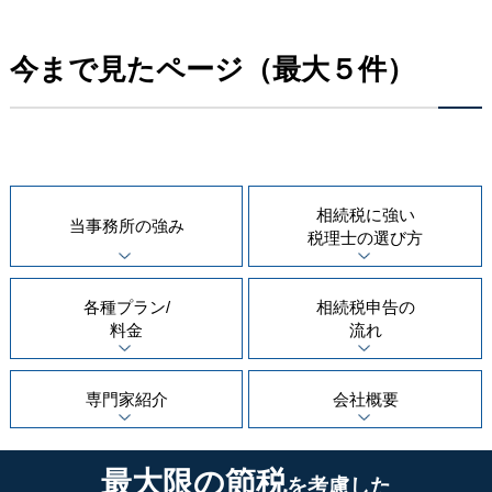
今まで見たページ（最大５件）
相続税に強い
当事務所の
強み
税理士の
選び方
各種プラン/
相続税申告の
料金
流れ
専門家紹介
会社概要
最大限の節税
を考慮した