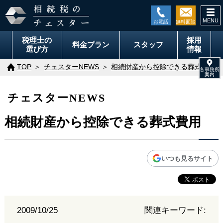
togg
navi
税理士の
採用
料金
プラン
スタッフ
選び方
情報
TOP
チェスターNEWS
相続財産から控除できる葬式費用
チェスターNEWS
相続財産から控除できる葬式費用
いつも見るサイト
2009/10/25
関連キーワード: