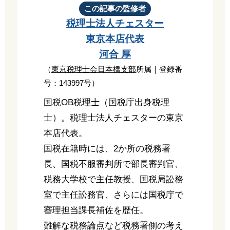
この記事の監修者
税理士法人チェスター
東京本店代表
河合 厚
（
東京税理士会日本橋支部
所属｜登録番
号：143997号）
国税OB税理士（国税庁出身税理
士）。税理士法人チェスターの東京
本店代表。
国税在籍時には、2か所の税務署
長、国税不服審判所で部長審判官、
税務大学校で主任教授、国税局訟務
室で主任訟務官、さらには国税庁で
審理担当課長補佐を歴任。
難解な税務論点など税務署側の考え