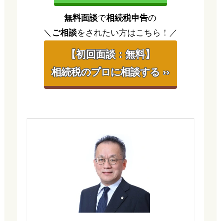
無料面談
で
相続税申告
の
＼
ご相談
をされたい方はこちら！／
【初回面談：無料】
相続税のプロに相談する ››