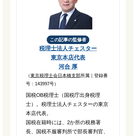
この記事の監修者
税理士法人チェスター
東京本店代表
河合 厚
（
東京税理士会日本橋支部
所属｜登録番
号：143997号）
国税OB税理士（国税庁出身税理
士）。税理士法人チェスターの東京
本店代表。
国税在籍時には、2か所の税務署
長、国税不服審判所で部長審判官、