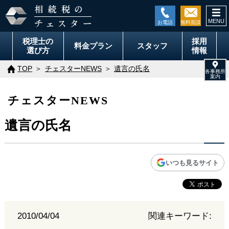
togg
navi
税理士の
採用
料金
プラン
スタッフ
選び方
情報
TOP
チェスターNEWS
遺言の氏名
チェスターNEWS
遺言の氏名
いつも見るサイト
2010/04/04
関連キーワード: