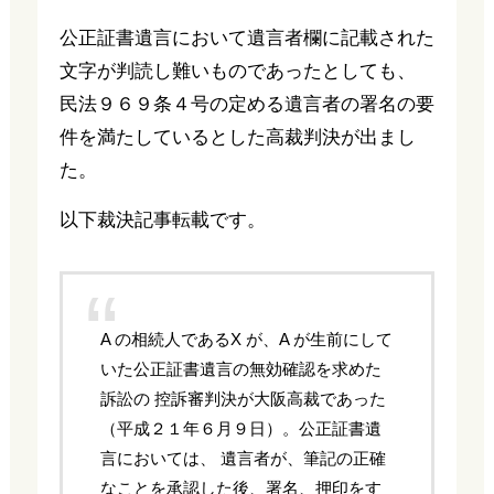
公正証書遺言において遺言者欄に記載された
文字が判読し難いものであったとしても、
民法９６９条４号の定める遺言者の署名の要
件を満たしているとした高裁判決が出まし
た。
以下裁決記事転載です。
A の相続人であるX が、A が生前にして
いた公正証書遺言の無効確認を求めた
訴訟の 控訴審判決が大阪高裁であった
（平成２１年６月９日）。公正証書遺
言においては、 遺言者が、筆記の正確
なことを承認した後、署名、押印をす