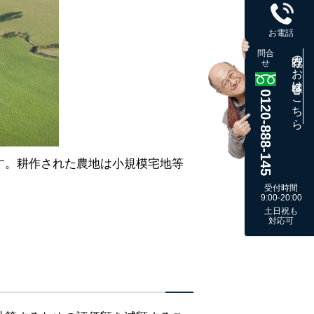
お電話
問合
既存のお客様はこちら
せ
0120-888-145
す。耕作された農地は小規模宅地等
受付時間
9:00-20:00
土日祝も
対応可