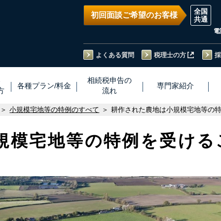
初回面談ご希望のお客様
電
よくある質問
税理士の方
採
い
相続税
申告
の
各種プラン
/
料金
専門家
紹介
方
流れ
小規模宅地等の特例のすべて
耕作された農地は小規模宅地等の
規模宅地等の特例を受ける