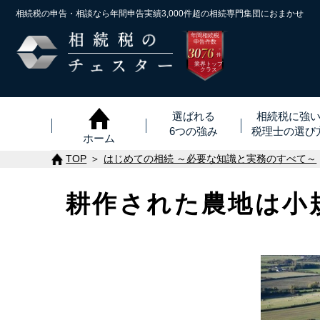
相続税の申告・相談なら年間申告実績3,000件超の
相続専門集団におまかせ
年間相続税
申告件数
3076
※
件
業界トップ
クラス
選ばれる
相続税に強
6つの強み
税理士
の
選び
ホーム
TOP
はじめての相続 ～必要な知識と実務のすべて～
耕作された農地は小