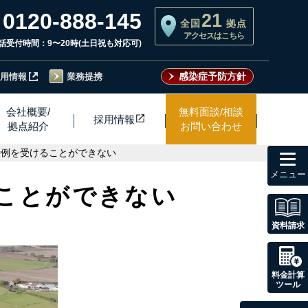
0120-888-145
21
全国
拠点
アクセスはこちら
話受付時間：9〜20時(土日祝も対応可)
感染症予防方針
用情報
業務提携
会社概要/
無料面談/相談
採用情
報
拠点紹介
お問い合わせ
toggl
特例を受けることができない
navig
ことができない
資料請求
料金計算
ツール