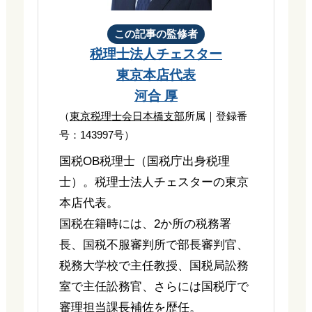
この記事の監修者
税理士法人チェスター
東京本店代表
河合 厚
（
東京税理士会日本橋支部
所属｜登録番
号：143997号）
国税OB税理士（国税庁出身税理
士）。税理士法人チェスターの東京
本店代表。
国税在籍時には、2か所の税務署
長、国税不服審判所で部長審判官、
税務大学校で主任教授、国税局訟務
室で主任訟務官、さらには国税庁で
審理担当課長補佐を歴任。