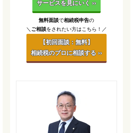
サービスを見にいく ››
無料面談
で
相続税申告
の
＼
ご相談
をされたい方はこちら！／
【初回面談：無料】
相続税のプロに相談する ››