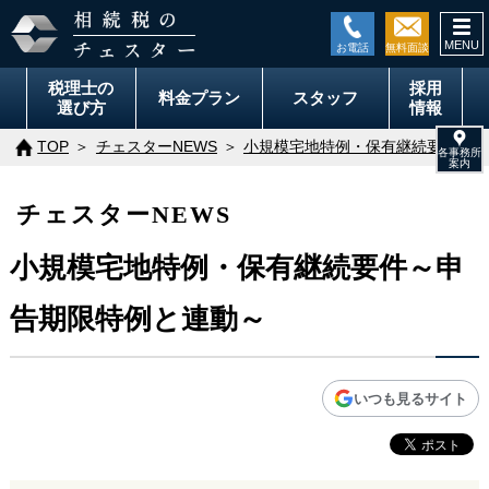
togg
navi
税理士の
採用
料金
プラン
スタッフ
選び方
情報
TOP
チェスターNEWS
小規模宅地特例・保有継続要件～申
チェスターNEWS
小規模宅地特例・保有継続要件～申
告期限特例と連動～
いつも見るサイト