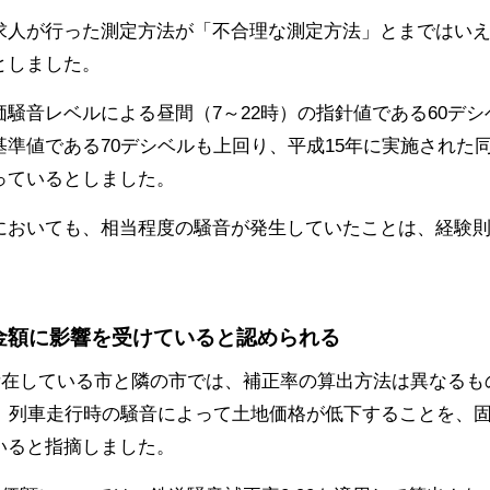
求人が行った測定方法が「不合理な測定方法」とまではい
としました。
騒音レベルによる昼間（7～22時）の指針値である60デ
準値である70デシベルも上回り、平成15年に実施された
っているとしました。
においても、相当程度の騒音が発生していたことは、経験
引金額に影響を受けていると認められる
所在している市と隣の市では、補正率の算出方法は異なるも
て、列車走行時の騒音によって土地価格が低下することを、
いると指摘しました。