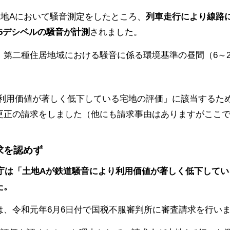
が土地Aにおいて騒音測定をしたところ、
列車走行により線路に
.5デシベルの騒音が計測
されました。
第二種住居地域における騒音に係る環境基準の昼間（6～2
は「利用価値が著しく低下している宅地の評価」に該当するた
更正の請求をしました（他にも請求事由はありますがここ
求を認めず
分庁は「土地Aが鉄道騒音により利用価値が著しく低下してい
た。
は、令和元年6月6日付で国税不服審判所に審査請求を行い