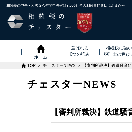
相続税の申告・相談なら年間申告実績3,000件超の
相続専門集団におまかせ
年間相続税
申告件数
3076
※
件
業界トップ
クラス
選ばれる
相続税に強
6つの強み
税理士
の
選び
ホーム
TOP
チェスターNEWS
【審判所裁決】鉄道騒音に
チェスターNEWS
【審判所裁決】鉄道騒