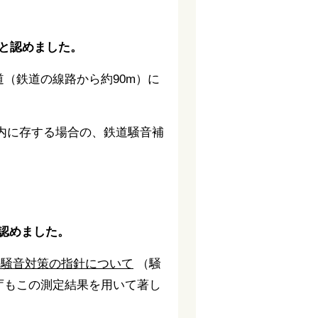
いと認めました。
道（鉄道の線路から約90m）に
内に存する場合の、鉄道騒音補
認めました。
の騒音対策の指針について
（騒
庁もこの測定結果を用いて著し