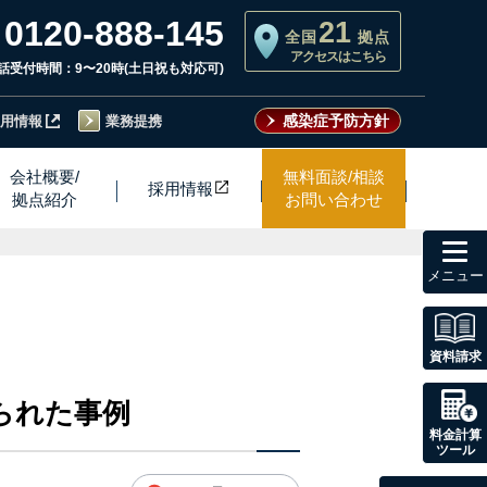
0120-888-145
21
全国
拠点
アクセスはこちら
話受付時間：9〜20時(土日祝も対応可)
感染症予防方針
用情報
業務提携
会社概要/
無料面談/相談
採用情
報
拠点紹介
お問い合わせ
toggl
navig
資料請求
られた事例
料金計算
ツール