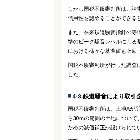
しかし国税不服審判所は、請
信用性を認めることができる
また、在来鉄道騒音指針の等価
準のピーク騒音レベルによる基
における様々な基準値も上回
国税不服審判所が行った調査
した。
4-3.鉄道騒音により取
国税不服審判所は、土地Aが
ら30ｍの範囲の土地につい
ための減価補正が設けられて