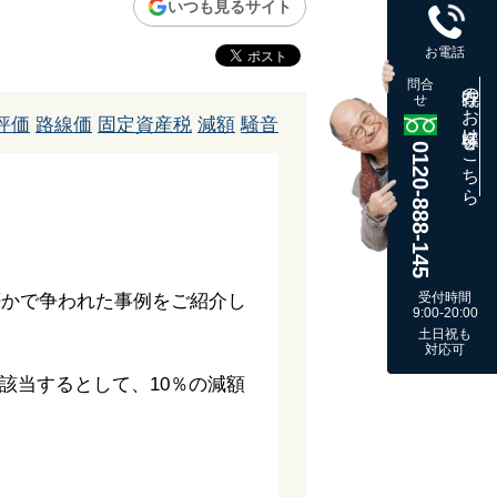
いつも見るサイト
お電話
問合
既存のお客様はこちら
せ
評価
路線価
固定資産税
減額
騒音
0120-888-145
受付時間
否かで争われた事例をご紹介し
9:00-20:00
土日祝も
対応可
該当するとして、10％の減額