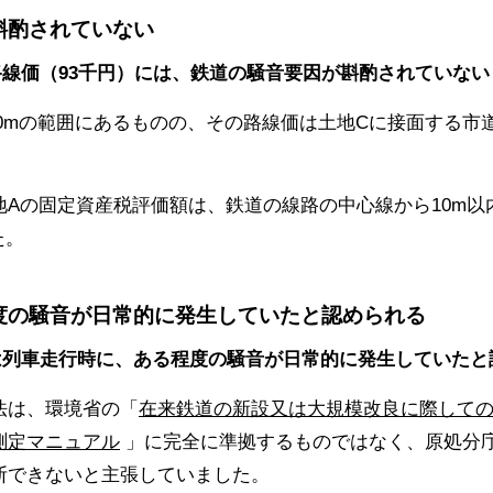
が斟酌されていない
路線価（93千円）には、鉄道の騒音要因が斟酌されていな
30mの範囲にあるものの、その路線価は土地Cに接面する市
地Aの固定資産税評価額は、鉄道の線路の中心線から10m以
た。
程度の騒音が日常的に発生していたと認められる
は列車走行時に、ある程度の騒音が日常的に発生していたと
法は、環境省の「
在来鉄道の新設又は大規模改良に際して
測定マニュアル
」に完全に準拠するものではなく、原処分
断できないと主張していました。