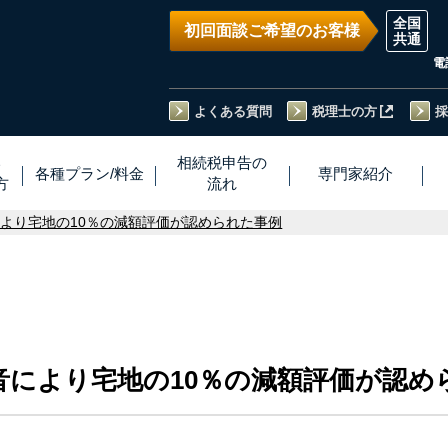
初回面談ご希望のお客様
電
よくある質問
税理士の方
採
い
相続税
申告
の
各種プラン
/
料金
専門家
紹介
方
流れ
より宅地の10％の減額評価が認められた事例
音により宅地の10％の減額評価が認め