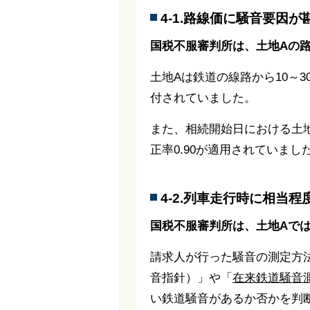
4-1.路線価に騒音要因
国税不服審判所は、土地Aの
土地Aは鉄道の線路から10～
付されていました。
また、相続開始日における土
正率0.90が適用されていまし
4-2.列車走行時に相当
国税不服審判所は、土地Aで
請求人が行った騒音の測定方
音指針）」や「
在来鉄道騒音
い鉄道騒音があるか否かを判