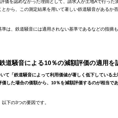
額評価を認めなかった理由として、請求人が土地Aで行った
ことから、この測定結果を用いて著しい鉄道騒音があるか
基準は、鉄道騒音には適用されない基準であるなどの指摘
は鉄道騒音による10％の減額評価の適用を
ついて「鉄道騒音によって利用価値が著しく低下している土
評価した場合の価額から、10％を減額評価するのが相当で
、以下の3つの要因です。