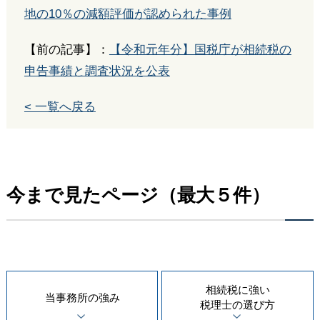
地の10％の減額評価が認められた事例
【前の記事】：
【令和元年分】国税庁が相続税の
申告事績と調査状況を公表
< 一覧へ戻る
今まで見たページ（最大５件）
相続税に強い
当事務所の
強み
税理士の
選び方