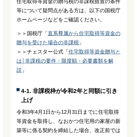
住宅取得等資金の贈与税の非課税措置の条件
等について疑問点がある方は、以下の国税庁
ホームページなどをご確認ください。
＞＞国税庁「
直系尊属から住宅取得等資金の
贈与を受けた場合の非課税
」
＞＞チェスター公式「
住宅取得等資金贈与と
は│非課税の要件・限度額・必要書類を解
説
」
4-1. 非課税枠が令和2年と同額に引き
上げ
令和3年4月1日から12月31日までに住宅取得
等資金を取得し、なおかつ住宅用の家屋の新
築等に係る契約を締結した場合、改正前では