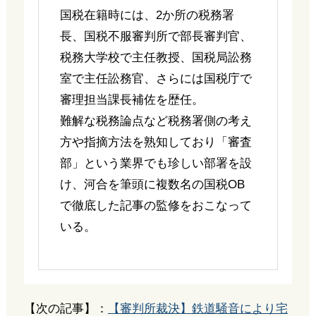
国税在籍時には、2か所の税務署
長、国税不服審判所で部長審判官、
税務大学校で主任教授、国税局訟務
室で主任訟務官、さらには国税庁で
審理担当課長補佐を歴任。
難解な税務論点など税務署側の考え
方や指摘方法を熟知しており「審査
部」という業界でも珍しい部署を設
け、河合を筆頭に複数名の国税OB
で徹底した記事の監修をおこなって
いる。
【次の記事】：
【審判所裁決】鉄道騒音により宅