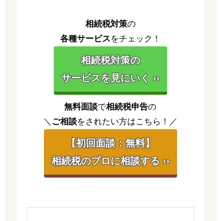
相続税対策
の
各種サービス
をチェック！
相続税対策の
サービスを見にいく ››
無料面談
で
相続税申告
の
＼
ご相談
をされたい方はこちら！／
【初回面談：無料】
相続税のプロに相談する ››