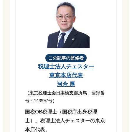
この記事の監修者
税理士法人チェスター
東京本店代表
河合 厚
（
東京税理士会日本橋支部
所属｜登録番
号：143997号）
国税OB税理士（国税庁出身税理
士）。税理士法人チェスターの東京
本店代表。