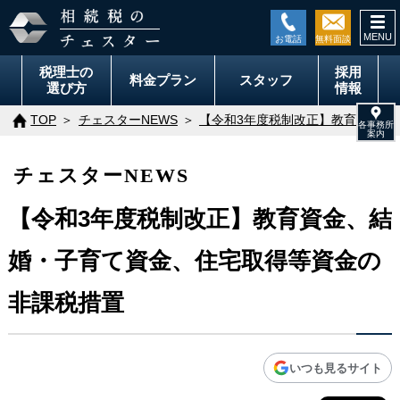
togg
navi
税理士の
採用
料金
プラン
スタッフ
選び方
情報
TOP
チェスターNEWS
【令和3年度税制改正】教育資金、
チェスターNEWS
【令和3年度税制改正】教育資金、結
婚・子育て資金、住宅取得等資金の
非課税措置
いつも見るサイト