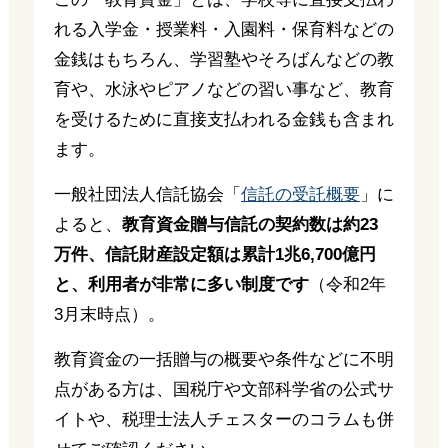
れる入学金・授業料・入園料・保育料などの
金銭はもちろん、学習塾やそろばんなどの教
育や、水泳やピアノなどの習い事など、教育
を受けるために直接支払われる金銭も含まれ
ます。
一般社団法人信託協会「
信託の受託概要
」に
よると、
教育資金贈与信託の契約数は約23
万件、信託財産設定額は累計1兆6,700億円
と、利用者が非常に多い制度です
（令和2年
3月末時点）。
教育資金の一括贈与の概要や条件などに不明
点がある方は、国税庁や文部科学省の公式サ
イトや、税理士法人チェスターのコラムも併