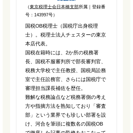
（
東京税理士会日本橋支部
所属｜登録番
号：143997号）
国税OB税理士（国税庁出身税理
士）。税理士法人チェスターの東京
本店代表。
国税在籍時には、2か所の税務署
長、国税不服審判所で部長審判官、
税務大学校で主任教授、国税局訟務
室で主任訟務官、さらには国税庁で
審理担当課長補佐を歴任。
難解な税務論点など税務署側の考え
方や指摘方法を熟知しており「審査
部」という業界でも珍しい部署を設
け、河合を筆頭に複数名の国税OB
で徹底した記事の監修をおこなって