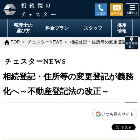
togg
navi
税理士の
採用
料金
プラン
スタッフ
選び方
情報
TOP
チェスターNEWS
相続登記・住所等の変更登記が義務
チェスターNEWS
相続登記・住所等の変更登記が義務
化へ～不動産登記法の改正～
いつも見るサイト