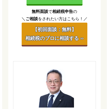
無料面談
で
相続税申告
の
＼
ご相談
をされたい方はこちら！／
【初回面談：無料】
相続税のプロに相談する ››