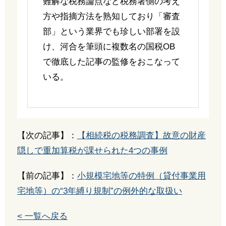
難解な税務論点など税務署側の考え
方や指摘方法を熟知しており「審査
部」という業界でも珍しい部署を設
け、河合を筆頭に複数名の国税OB
で徹底した記事の監修をおこなって
いる。
【次の記事】：
【相続税の税務調査】故意の財産
隠しで重加算税が課せられた4つの事例
【前の記事】：
小規模宅地等の特例（貸付事業用
宅地等）の“3年縛り規制”の例外的な取扱い
< 一覧へ戻る