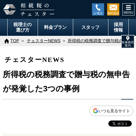
togg
navi
税理士の
採用
料金
プラン
スタッフ
選び方
情報
TOP
チェスターNEWS
所得税の税務調査で贈与税の無申告
チェスターNEWS
所得税の税務調査で贈与税の無申告
が発覚した3つの事例
いつも見るサイト