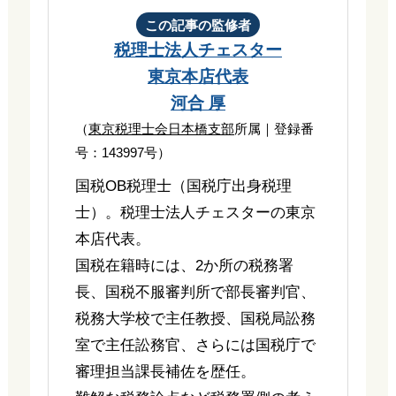
この記事の監修者
税理士法人チェスター
東京本店代表
河合 厚
（
東京税理士会日本橋支部
所属｜登録番
号：143997号）
国税OB税理士（国税庁出身税理
士）。税理士法人チェスターの東京
本店代表。
国税在籍時には、2か所の税務署
長、国税不服審判所で部長審判官、
税務大学校で主任教授、国税局訟務
室で主任訟務官、さらには国税庁で
審理担当課長補佐を歴任。