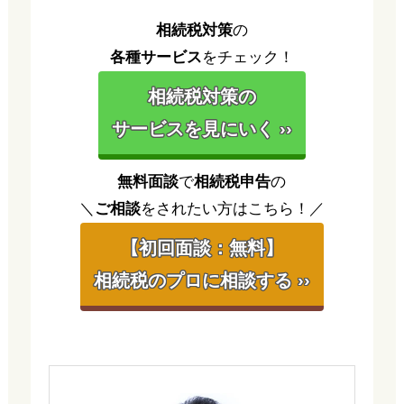
相続税対策
の
各種サービス
をチェック！
相続税対策の
サービスを見にいく ››
無料面談
で
相続税申告
の
＼
ご相談
をされたい方はこちら！／
【初回面談：無料】
相続税のプロに相談する ››