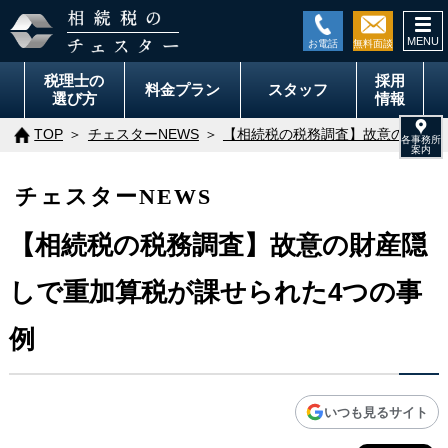
togg
navi
税理士の
採用
料金
プラン
スタッフ
選び方
情報
TOP
チェスターNEWS
【相続税の税務調査】故意の財産隠
チェスターNEWS
【相続税の税務調査】故意の財産隠
しで重加算税が課せられた4つの事
例
いつも見るサイト