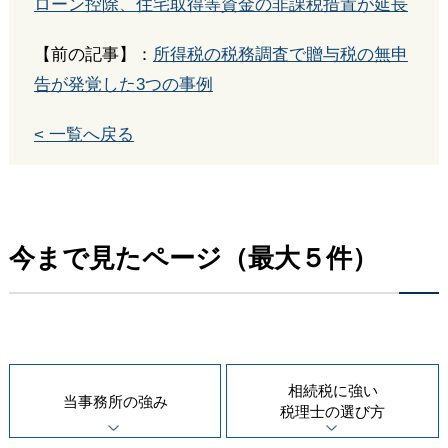
ローン控除、住宅取得等資金の非課税措置が延長
【前の記事】：
所得税の税務調査で贈与税の無申
告が発覚した3つの事例
< 一覧へ戻る
今まで見たページ（最大５件）
相続税に強い
当事務所の
強み
税理士の
選び方