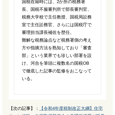
国税在籍時には、2か所の税務署
長、国税不服審判所で部長審判官、
税務大学校で主任教授、国税局訟務
室で主任訟務官、さらには国税庁で
審理担当課長補佐を歴任。
難解な税務論点など税務署側の考え
方や指摘方法を熟知しており「審査
部」という業界でも珍しい部署を設
け、河合を筆頭に複数名の国税OB
で徹底した記事の監修をおこなって
いる。
【次の記事】：
【令和4年度税制改正大綱】住宅