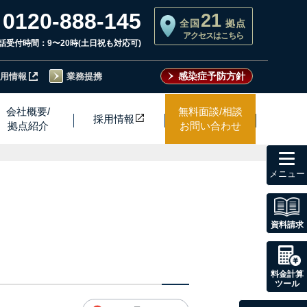
0120-888-145
21
全国
拠点
アクセスはこちら
話受付時間：9〜20時(土日祝も対応可)
感染症予防方針
用情報
業務提携
会社概要/
無料面談/相談
採用情
報
拠点紹介
お問い合わせ
toggl
navig
資料請求
料金計算
ツール