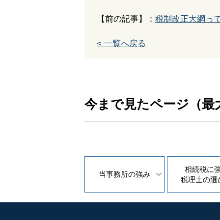
【前の記事】：
税制改正大網っ
< 一覧へ戻る
今まで見たページ（最
相続税に
当事務所の
強み
税理士の
選