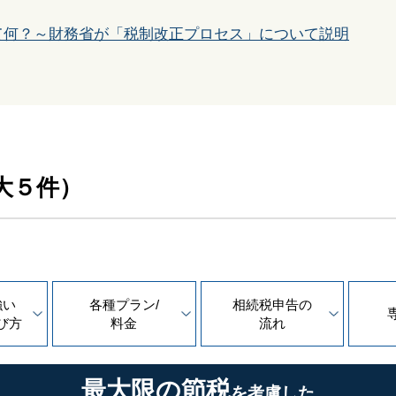
て何？～財務省が「税制改正プロセス」について説明
大５件）
強い
各種プラン/
相続税申告の
び方
料金
流れ
最大限の節税
を考慮した