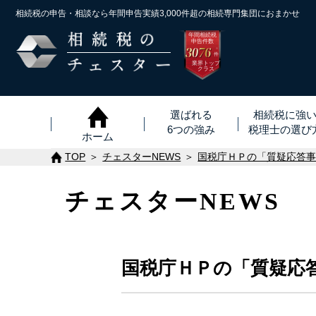
相続税の申告・相談なら年間申告実績3,000件超の
相続専門集団におまかせ
年間相続税
申告件数
3076
※
件
業界トップ
クラス
選ばれる
相続税に強
6つの強み
税理士
の
選び
ホーム
TOP
チェスターNEWS
国税庁ＨＰの「質疑応答
チェスターNEWS
国税庁ＨＰの「質疑応