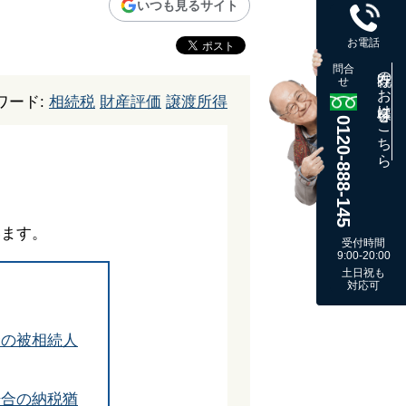
いつも見るサイト
お電話
問合
既存のお客様はこちら
せ
ワード:
相続税
財産評価
譲渡所得
0120-888-145
います。
受付時間
9:00-20:00
土日祝も
対応可
合の被相続人
場合の納税猶