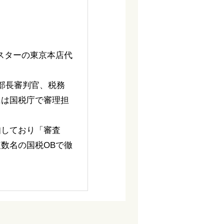
スターの東京本店代
部長審判官、税務
には国税庁で審理担
知しており「審査
数名の国税OBで徹