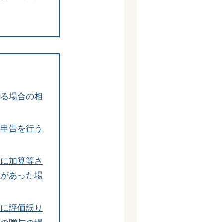
する場合の相
正申告を行う
格に加算等さ
与があった場
後に評価誤り