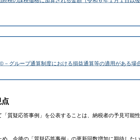
相続税の課税価格に加算される金額（令和６年１月１日以
額©－グループ通算制度における損益通算等の適用がある場
視点
て「質疑応答事例」を公表することは、納税者の予見可能
ため、今後の「質疑応答事例」の更新回数増加に期待した