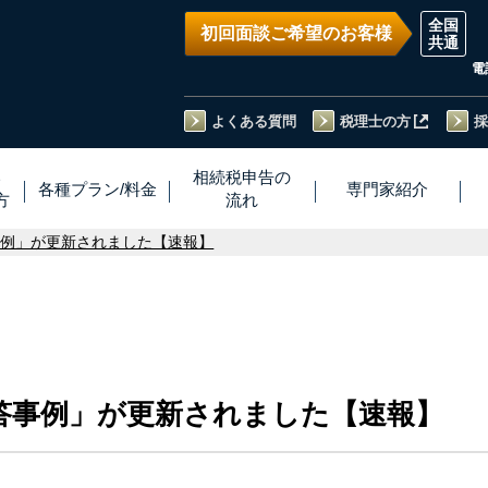
初回面談ご希望のお客様
電
よくある質問
税理士の方
採
い
相続税
申告
の
各種プラン
/
料金
専門家
紹介
方
流れ
事例」が更新されました【速報】
答事例」が更新されました【速報】