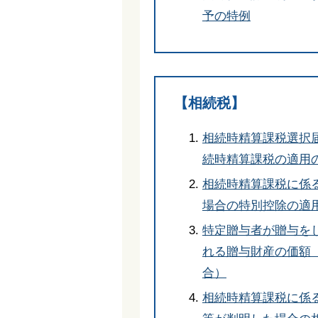
予の特例
【相続税】
相続時精算課税選択
続時精算課税の適用
相続時精算課税に係
場合の特別控除の適
特定贈与者が贈与を
れる贈与財産の価額
合）
相続時精算課税に係