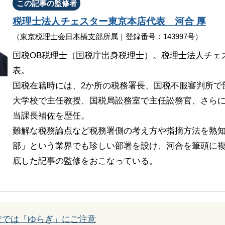
この記事の監修者
税理士法人チェスター
東京本店代表
河合 厚
（
東京税理士会日本橋支部
所属｜登録番号：143997号）
国税OB税理士（国税庁出身税理士）。税理士法人チェ
表。
国税在籍時には、2か所の税務署長、国税不服審判所で
大学校で主任教授、国税局訟務室で主任訟務官、さら
当課長補佐を歴任。
難解な税務論点など税務署側の考え方や指摘方法を熟
部」という業界でも珍しい部署を設け、河合を筆頭に複
底した記事の監修をおこなっている。
査では「ゆらぎ」にご注意