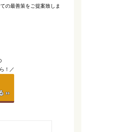
っての最善策をご提案致しま
。
の
ら！／
】
››