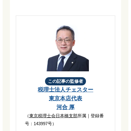
この記事の監修者
税理士法人チェスター
東京本店代表
河合 厚
（
東京税理士会日本橋支部
所属｜登録番
号：143997号）