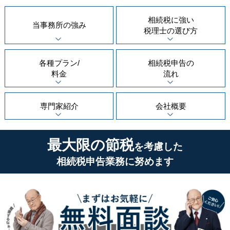
相続税に強い
当事務所の
強み
税理士の
選び方
各種プラン/
相続税申告の
料金
流れ
専門家紹介
会社概要
最大限の節税
を考慮した
相続税申告業務に努めます