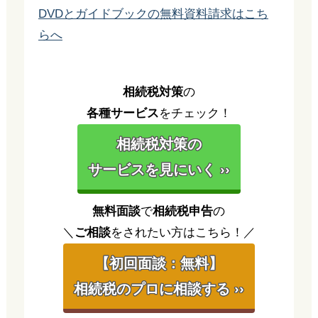
DVDとガイドブックの無料資料請求はこち
らへ
相続税対策
の
各種サービス
をチェック！
相続税対策の
サービスを見にいく ››
無料面談
で
相続税申告
の
＼
ご相談
をされたい方はこちら！／
【初回面談：無料】
相続税のプロに相談する ››