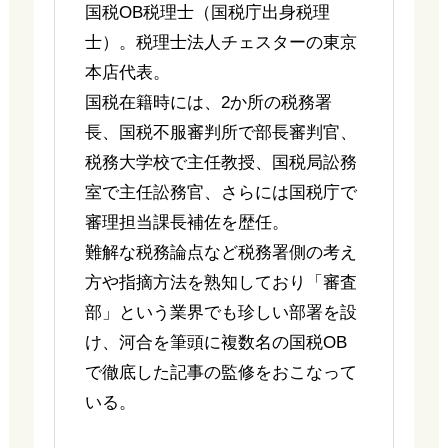
国税OB税理士（国税庁出身税理
士）。税理士法人チェスターの東京
本店代表。
国税在籍時には、2か所の税務署
長、国税不服審判所で部長審判官、
税務大学校で主任教授、国税局訟務
室で主任訟務官、さらには国税庁で
審理担当課長補佐を歴任。
難解な税務論点など税務署側の考え
方や指摘方法を熟知しており「審査
部」という業界でも珍しい部署を設
け、河合を筆頭に複数名の国税OB
で徹底した記事の監修をおこなって
いる。