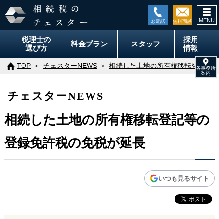
togg
navi
税理士の
採用
料金
プラン
スタッフ
選び方
情報
TOP
チェスターNEWS
相続した土地の所有権移転登記等の
チェスターNEWS
相続した土地の所有権移転登記等の
登録免許税の免税が延長
いつも見るサイト