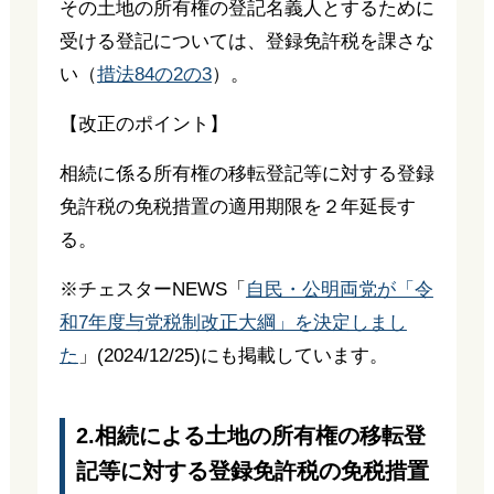
その土地の所有権の登記名義人とするために
受ける登記については、登録免許税を課さな
い（
措法84の2の3
）。
【改正のポイント】
相続に係る所有権の移転登記等に対する登録
免許税の免税措置の適用期限を２年延長す
る。
※チェスターNEWS「
自民・公明両党が「令
和7年度与党税制改正大綱」を決定しまし
た
」(2024/12/25)にも掲載しています。
2.相続による土地の所有権の移転登
記等に対する登録免許税の免税措置