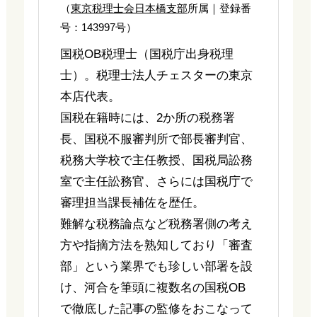
（
東京税理士会日本橋支部
所属｜登録番
号：143997号）
国税OB税理士（国税庁出身税理
士）。税理士法人チェスターの東京
本店代表。
国税在籍時には、2か所の税務署
長、国税不服審判所で部長審判官、
税務大学校で主任教授、国税局訟務
室で主任訟務官、さらには国税庁で
審理担当課長補佐を歴任。
難解な税務論点など税務署側の考え
方や指摘方法を熟知しており「審査
部」という業界でも珍しい部署を設
け、河合を筆頭に複数名の国税OB
で徹底した記事の監修をおこなって