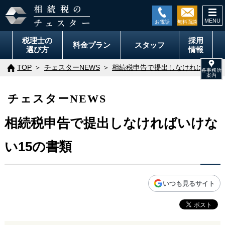
togg
navi
税理士の
採用
料金
プラン
スタッフ
選び方
情報
TOP
チェスターNEWS
相続税申告で提出しなければいけな
チェスターNEWS
相続税申告で提出しなければいけな
い15の書類
いつも見るサイト