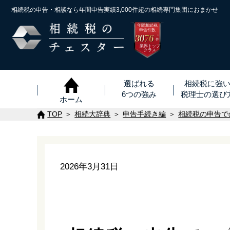
相続税の申告・相談なら年間申告実績3,000件超の
相続専門集団におまかせ
年間相続税
申告件数
3076
※
件
業界トップ
クラス
選ばれる
相続税に強
6つの強み
税理士
の
選び
ホーム
TOP
相続大辞典
申告手続き編
相続税の申告で
2026年3月31日