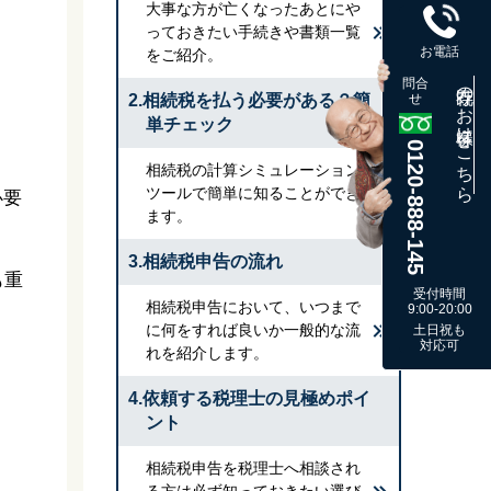
大事な方が亡くなったあとにや
っておきたい手続きや書類一覧
お電話
をご紹介。
問合
既存のお客様はこちら
2.相続税を払う必要がある？簡
せ
単チェック
0120-888-145
相続税の計算シミュレーション
ツールで簡単に知ることができ
必要
ます。
3.相続税申告の流れ
も重
受付時間
相続税申告において、いつまで
9:00-20:00
に何をすれば良いか一般的な流
土日祝も
対応可
れを紹介します。
4.依頼する税理士の見極めポイ
ント
相続税申告を税理士へ相談され
る方は必ず知っておきたい選び