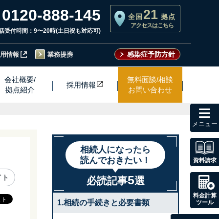
0120-888-145
21
全国
拠点
アクセスはこちら
話受付時間：9〜20時(土日祝も対応可)
感染症予防方針
用情報
業務提携
会社概要/
無料面談/相談
採用情
報
拠点紹介
お問い合わせ
toggl
navig
相続人になったら
読んでおきたい！
資料請求
5
イト
必読記事
選
料金計算
1.相続の手続きと必要書類
ツール