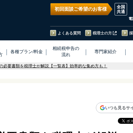
初回面談ご希望のお客様
電
よくある質問
税理士の方
採
い
相続税
申告
の
各種プラン
/
料金
専門家
紹介
方
流れ
の必要書類を税理士が解説【一覧表】効率的な集め方も！
いつも見るサ